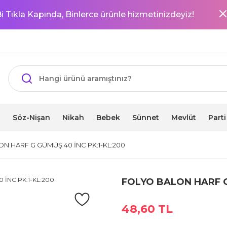
i Tıkla Kapında, Binlerce ürünle hizmetinizdeyiz!
i
Söz-Nişan
Nikah
Bebek
Sünnet
Mevlüt
Part
N HARF G GÜMÜŞ 40 İNC PK:1-KL:200
FOLYO BALON HARF G
48,60 TL