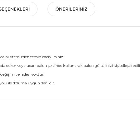
SEÇENEKLERI
ÖNERILERINIZ
asını sitemizden temin edebilirsiniz.
dekor veya uçan balon şeklinde kullanarak balon görselinizi kişiselleştirebilir
değişim ve iadesi yoktur.
yolu ile doluma uygun değildir.
nularda yetersiz gördüğünüz noktaları öneri formunu kullanarak tarafımız
Bu ürüne ilk yorumu siz yapın!