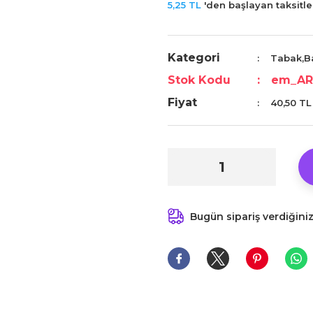
5,25 TL
'den başlayan taksitler
Kategori
Tabak,B
Stok Kodu
em_AR
Fiyat
40,50 TL
Bugün sipariş verdiğini