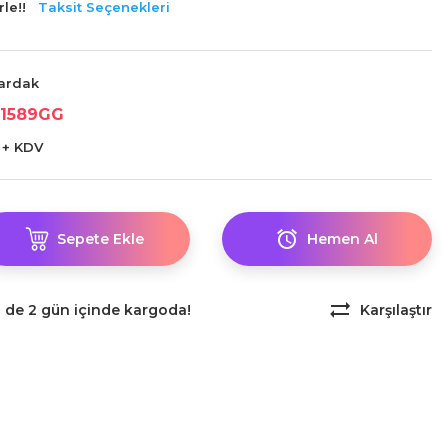
le!!
Taksit Seçenekleri
ardak
1589GG
 + KDV
Sepete Ekle
Hemen Al
z de 2 gün içinde kargoda!
Karşılaştır