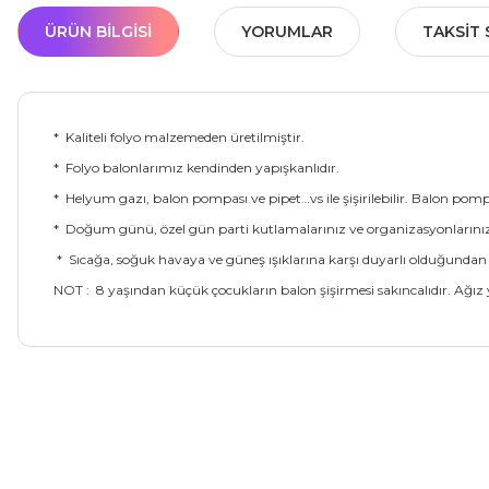
ÜRÜN BILGISI
YORUMLAR
TAKSIT 
* Kaliteli folyo malzemeden üretilmiştir.
* Folyo balonlarımız kendinden yapışkanlıdır.
* Helyum gazı, balon pompası ve pipet…vs ile şişirilebilir. Balon pomp
* Doğum günü, özel gün parti kutlamalarınız ve organizasyonlarınızda 
* Sıcağa, soğuk havaya ve güneş ışıklarına karşı duyarlı olduğundan 
NOT : 8 yaşından küçük çocukların balon şişirmesi sakıncalıdır. Ağız 
Bu ürünün fiyat bilgisi, resim, ürün açıklamalarında ve diğer ko
Görüş ve önerileriniz için teşekkür ederiz.