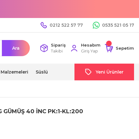
0212 522 57 77
0535 521 05 17
Sipariş
Hesabım
Ara
Sepetim
Takibi
Giriş Yap
i Malzemeleri
Süslü
Yeni Ürünler
 GÜMÜŞ 40 İNC PK:1-KL:200