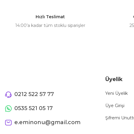
Ürün resmi kalitesiz, bozuk veya görüntülenemiyor.
Ürün açıklamasında eksik bilgiler bulunuyor.
Hızlı Teslimat
Ürün bilgilerinde hatalar bulunuyor.
14:00’a kadar tüm stoklu siparişler
25
Ürün fiyatı diğer sitelerden daha pahalı.
Bu ürüne benzer farklı alternatifler olmalı.
Üyelik
Yeni Üyelik
0212 522 57 77
Üye Girişi
0535 521 05 17
Şifremi Unut
e.eminonu@gmail.com