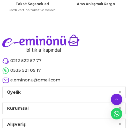
 Çeşitleri
Taksit Seçenekleri
Aras Anlaşmalı Kargo
Kredi kartına taksit ve havale
tleri
leri
Gönder
i
rleri
0212 522 57 77
0535 521 05 17
net ve Dekor Maske
e.eminonu@gmail.com
ve Bıyık
Üyelik
ümleri
Kurumsal
Alışveriş