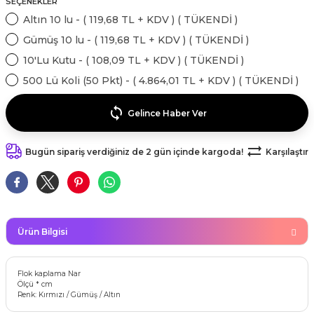
SEÇENEKLER
kahvesi modelleri (süslü
lığa Veda Parti Malzemeleri
ünler
r Oyunları
ler
nü Taş Baskı Ürünleri
Altın 10 lu - ( 119,68 TL + KDV ) ( TÜKENDİ )
arlık,Notluk
arf Malzemeleri
Gümüş 10 lu - ( 119,68 TL + KDV ) ( TÜKENDİ )
amı Süsleri (Halloween)
ler
akter Maskeleri
 Ürünleri
ükseltici
10'Lu Kutu - ( 108,09 TL + KDV ) ( TÜKENDİ )
er
500 Lü Koli (50 Pkt) - ( 4.864,01 TL + KDV ) ( TÜKENDİ )
ar Günü
r
meleri
ri
Gelince Haber Ver
ar Süsleri
malzemeleri
uarları
İlk dişim
Bugün sipariş verdiğiniz de 2 gün içinde kargoda!
Karşılaştır
nler
leri
ünler
K VE NİKAH Şekeri SARF
skeler
r
Masa süsleri
Ürün Bilgisi
ünler
er
ri
 ürünler
Flok kaplama Nar
Ölçü * cm
emeleri
Renk: Kırmızı / Gümüş / Altın
rünler