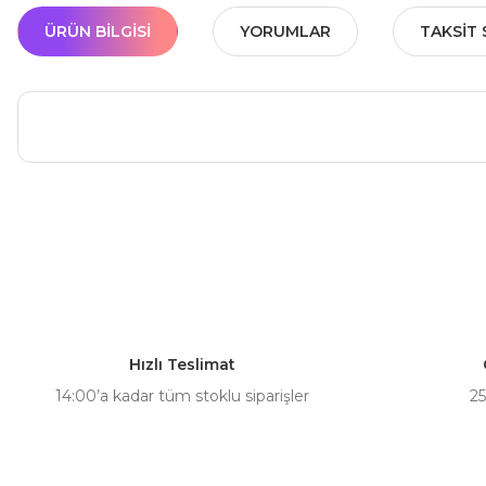
ÜRÜN BILGISI
YORUMLAR
TAKSIT 
Bu ürünün fiyat bilgisi, resim, ürün açıklamalarında ve diğer ko
Görüş ve önerileriniz için teşekkür ederiz.
Ürün resmi kalitesiz, bozuk veya görüntülenemiyor.
Ürün açıklamasında eksik bilgiler bulunuyor.
Hızlı Teslimat
Ürün bilgilerinde hatalar bulunuyor.
14:00’a kadar tüm stoklu siparişler
25
Ürün fiyatı diğer sitelerden daha pahalı.
Bu ürüne benzer farklı alternatifler olmalı.