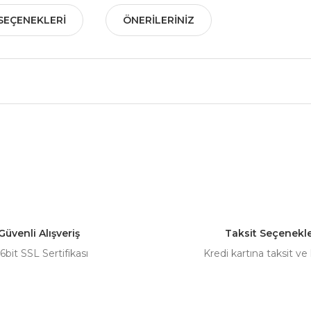
SEÇENEKLERI
ÖNERILERINIZ
nularda yetersiz gördüğünüz noktaları öneri formunu kullanarak tarafımız
Bu ürüne ilk yorumu siz yapın!
Yorum Yaz
Güvenli Alışveriş
Taksit Seçenekle
6bit SSL Sertifikası
Kredi kartına taksit ve