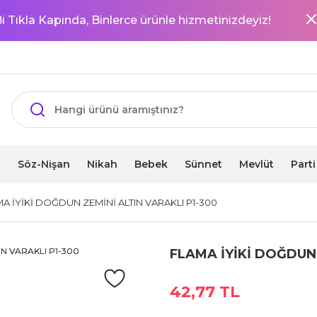
i Tıkla Kapında, Binlerce ürünle hizmetinizdeyiz!
i
Söz-Nişan
Nikah
Bebek
Sünnet
Mevlüt
Part
A İYİKİ DOĞDUN ZEMİNİ ALTIN VARAKLI P1-300
FLAMA İYİKİ DOĞDUN 
42,77 TL