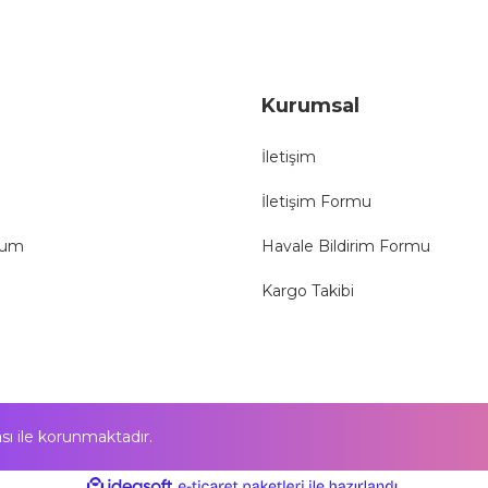
Gönder
Kurumsal
İletişim
İletişim Formu
tum
Havale Bildirim Formu
Kargo Takibi
kası ile korunmaktadır.
ile
ideasoft
e-