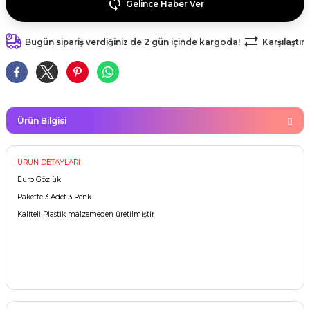
Gelince Haber Ver
kahvesi modelleri (süslü
lığa Veda Parti Malzemeleri
ünler
r Oyunları
ler
nü Taş Baskı Ürünleri
arlık,Notluk
arf Malzemeleri
Bugün sipariş verdiğiniz de 2 gün içinde kargoda!
Karşılaştır
amı Süsleri (Halloween)
ler
akter Maskeleri
 Ürünleri
ükseltici
er
ar Günü
r
meleri
ri
ar Süsleri
malzemeleri
uarları
Ürün Bilgisi
İlk dişim
nler
leri
ünler
ÜRÜN DETAYLARI
Euro Gözlük
K VE NİKAH Şekeri SARF
skeler
r
Pakette 3 Adet 3 Renk
Kaliteli Plastik malzemeden üretilmiştir
Masa süsleri
ünler
er
ri
 ürünler
emeleri
rünler