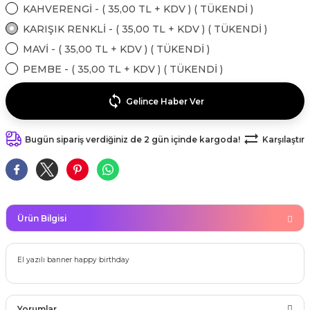
kahvesi modelleri (süslü
KAHVERENGİ - ( 35,00 TL + KDV ) ( TÜKENDİ )
lığa Veda Parti Malzemeleri
ünler
r Oyunları
ler
nü Taş Baskı Ürünleri
arlık,Notluk
KARIŞIK RENKLİ - ( 35,00 TL + KDV ) ( TÜKENDİ )
arf Malzemeleri
MAVİ - ( 35,00 TL + KDV ) ( TÜKENDİ )
amı Süsleri (Halloween)
ler
akter Maskeleri
 Ürünleri
ükseltici
er
PEMBE - ( 35,00 TL + KDV ) ( TÜKENDİ )
ar Günü
r
meleri
ri
Gelince Haber Ver
ar Süsleri
malzemeleri
uarları
İlk dişim
Bugün sipariş verdiğiniz de 2 gün içinde kargoda!
Karşılaştır
nler
leri
ünler
K VE NİKAH Şekeri SARF
skeler
r
Ürün Bilgisi
Masa süsleri
ünler
er
ri
El yazılı banner happy birthday
 ürünler
emeleri
rünler
Yorumlar