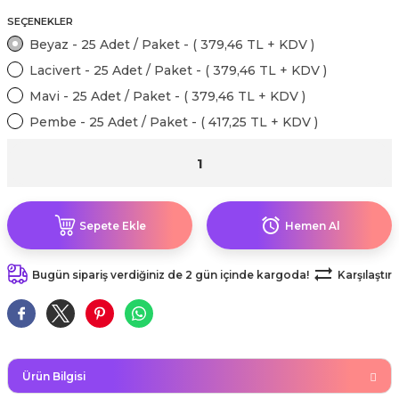
kahvesi modelleri (süslü
lığa Veda Parti Malzemeleri
ünler
r Oyunları
ler
nü Taş Baskı Ürünleri
SEÇENEKLER
arlık,Notluk
arf Malzemeleri
Beyaz - 25 Adet / Paket - ( 379,46 TL + KDV )
amı Süsleri (Halloween)
ler
akter Maskeleri
 Ürünleri
ükseltici
Lacivert - 25 Adet / Paket - ( 379,46 TL + KDV )
er
Mavi - 25 Adet / Paket - ( 379,46 TL + KDV )
ar Günü
r
meleri
Pembe - 25 Adet / Paket - ( 417,25 TL + KDV )
ri
ar Süsleri
malzemeleri
uarları
İlk dişim
nler
leri
ünler
Sepete Ekle
Hemen Al
K VE NİKAH Şekeri SARF
skeler
r
Bugün sipariş verdiğiniz de 2 gün içinde kargoda!
Karşılaştır
Masa süsleri
ünler
er
ri
 ürünler
emeleri
Ürün Bilgisi
rünler