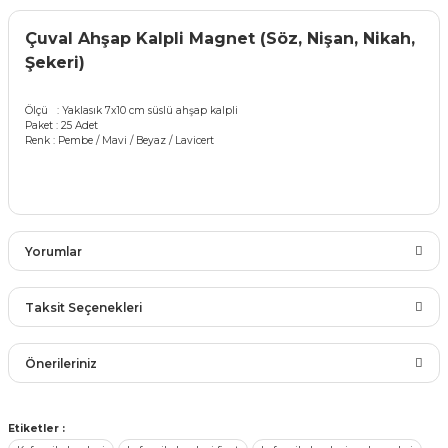
rları
r
Çuval Ahşap Kalpli Magnet (Söz, Nişan, Nikah,
Şekeri)
 ve Çorap
 Objeler
Ölçü : Yaklasık 7x10 cm süslü ahşap kalpli
eşitleri
Paket : 25 Adet
ler
Renk : Pembe / Mavi / Beyaz / Lavicert
rı
ler
arı
ticker
Yorumlar
eşitleri
ri
Taksit Seçenekleri
ı
bun Malzemeleri
Bu ürüne ilk yorumu siz yapın!
eşitleri
Önerileriniz
ünler
Yorum Yaz
lzemeleri
Bu ürünün fiyat bilgisi, resim, ürün açıklamalarında ve diğer
Etiketler :
konularda yetersiz gördüğünüz noktaları öneri formunu