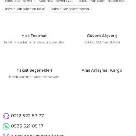
Kafes nikah şekeri
kafes nikah şekeri fiyat
kafes nikah şekeri malzemeleri
 Çeşitleri
kullanarak tarafımıza iletebilirsiniz.
kafes nikah şekeri en ucuz
kafes nikah şekeri toptan
Görüş ve önerileriniz için teşekkür ederiz.
tleri
Ürün resmi kalitesiz, bozuk veya görüntülenemiyor.
leri
Ürün açıklamasında eksik bilgiler bulunuyor.
Hızlı Teslimat
Güvenli Alışveriş
14:00’a kadar tüm stoklu siparişler
256bit SSL Sertifikası
Ürün bilgilerinde hatalar bulunuyor.
i
Ürün fiyatı diğer sitelerden daha pahalı.
Bu ürüne benzer farklı alternatifler olmalı.
rleri
Taksit Seçenekleri
Aras Anlaşmalı Kargo
Kredi kartına taksit ve havale
net ve Dekor Maske
ve Bıyık
Gönder
ümleri
0212 522 57 77
0535 521 05 17