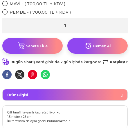
kahvesi modelleri (süslü
MAVİ - ( 700,00 TL + KDV )
lığa Veda Parti Malzemeleri
ünler
r Oyunları
ler
nü Taş Baskı Ürünleri
arlık,Notluk
PEMBE - ( 700,00 TL + KDV )
arf Malzemeleri
amı Süsleri (Halloween)
ler
akter Maskeleri
 Ürünleri
ükseltici
er
ar Günü
r
meleri
ri
Sepete Ekle
Hemen Al
ar Süsleri
malzemeleri
uarları
İlk dişim
Bugün sipariş verdiğiniz de 2 gün içinde kargoda!
Karşılaştır
nler
leri
ünler
K VE NİKAH Şekeri SARF
skeler
r
Masa süsleri
Ürün Bilgisi
ünler
er
ri
 ürünler
Çift taraflı tavşanlı kapı süsü fiyonku
1.5 metre x 25 cm
emeleri
İki tarafında da aynı görsel bulunmaktadır
rünler