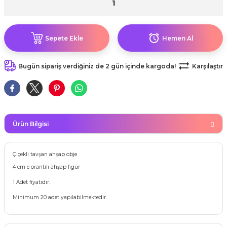
kahvesi modelleri (süslü
lığa Veda Parti Malzemeleri
ünler
r Oyunları
ler
nü Taş Baskı Ürünleri
arlık,Notluk
arf Malzemeleri
amı Süsleri (Halloween)
ler
akter Maskeleri
 Ürünleri
Sepete Ekle
Hemen Al
ükseltici
er
ar Günü
r
meleri
Bugün sipariş verdiğiniz de 2 gün içinde kargoda!
Karşılaştır
ri
ar Süsleri
malzemeleri
uarları
İlk dişim
nler
leri
ünler
Ürün Bilgisi
K VE NİKAH Şekeri SARF
skeler
r
Çiçekli tavşan ahşap obje
Masa süsleri
4 cm e orantılı ahşap figür
ünler
er
1 Adet fiyatıdır.
ri
 ürünler
Minimum 20 adet yapılabilmektedir.
emeleri
rünler