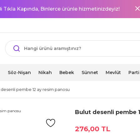
i Tıkla Kapında, Binlerce ürünle hizmetinizdeyiz!
i
Söz-Nişan
Nikah
Bebek
Sünnet
Mevlüt
Part
 desenli pembe 12 ay resim panosu
Bulut desenli pembe 
276,00 TL