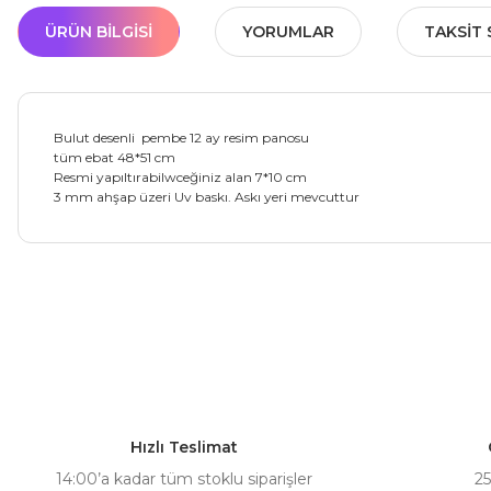
ÜRÜN BILGISI
YORUMLAR
TAKSIT 
Bulut desenli pembe 12 ay resim panosu
tüm ebat 48*51 cm
Resmi yapıltırabilwceğiniz alan 7*10 cm
3 mm ahşap üzeri Uv baskı. Askı yeri mevcuttur
Bu ürünün fiyat bilgisi, resim, ürün açıklamalarında ve diğer ko
Görüş ve önerileriniz için teşekkür ederiz.
Ürün resmi kalitesiz, bozuk veya görüntülenemiyor.
Ürün açıklamasında eksik bilgiler bulunuyor.
Hızlı Teslimat
Ürün bilgilerinde hatalar bulunuyor.
14:00’a kadar tüm stoklu siparişler
25