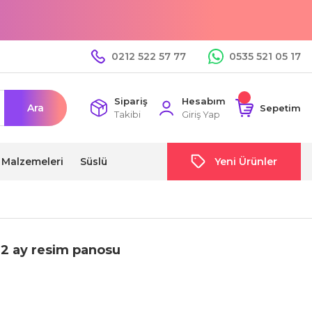
0212 522 57 77
0535 521 05 17
Sipariş
Hesabım
Ara
Sepetim
Takibi
Giriş Yap
i Malzemeleri
Süslü
Yeni Ürünler
12 ay resim panosu