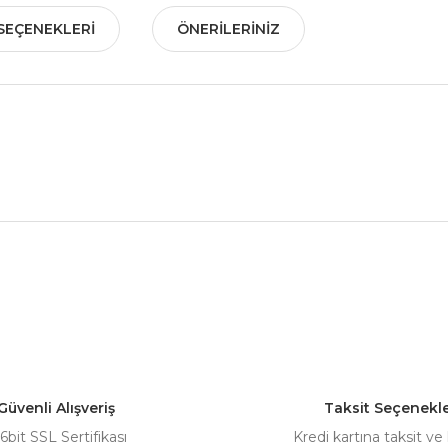
SEÇENEKLERI
ÖNERILERINIZ
nularda yetersiz gördüğünüz noktaları öneri formunu kullanarak tarafımız
Bu ürüne ilk yorumu siz yapın!
Yorum Yaz
Güvenli Alışveriş
Taksit Seçenekle
6bit SSL Sertifikası
Kredi kartına taksit ve