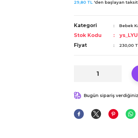
29,80 TL
'den başlayan taksitl
Kategori
Bebek Ka
Stok Kodu
ys_LYU
Fiyat
230,00 T
Bugün sipariş verdiğini