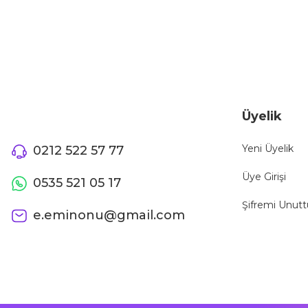
Ürün fiyatı diğer sitelerden daha pahalı.
Bu ürüne benzer farklı alternatifler olmalı.
Üyelik
Yeni Üyelik
0212 522 57 77
Üye Girişi
0535 521 05 17
Şifremi Unut
e.eminonu@gmail.com