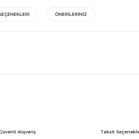
SEÇENEKLERI
ÖNERILERINIZ
nularda yetersiz gördüğünüz noktaları öneri formunu kullanarak tarafımız
Bu ürüne ilk yorumu siz yapın!
Yorum Yaz
Güvenli Alışveriş
Taksit Seçenekle