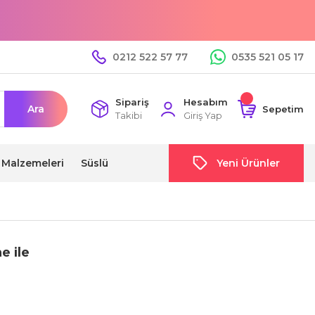
0212 522 57 77
0535 521 05 17
Sipariş
Hesabım
Ara
Sepetim
Takibi
Giriş Yap
i Malzemeleri
Süslü
Yeni Ürünler
e ile