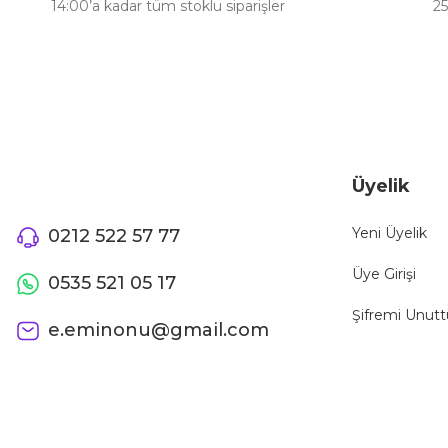
14:00’a kadar tüm stoklu siparişler
25
Ürün fiyatı diğer sitelerden daha pahalı.
Bu ürüne benzer farklı alternatifler olmalı.
Üyelik
Yeni Üyelik
0212 522 57 77
Üye Girişi
0535 521 05 17
Şifremi Unut
e.eminonu@gmail.com