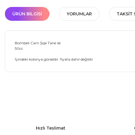
ÜRÜN BILGISI
YORUMLAR
TAKSIT 
Bombeli Cam Şişe Tane ile
50cc
İçindeki kolonya görseldir. fiyata dahil değildir.
Bu ürünün fiyat bilgisi, resim, ürün açıklamalarında ve diğer ko
Görüş ve önerileriniz için teşekkür ederiz.
Ürün resmi kalitesiz, bozuk veya görüntülenemiyor.
Ürün açıklamasında eksik bilgiler bulunuyor.
Hızlı Teslimat
Ürün bilgilerinde hatalar bulunuyor.