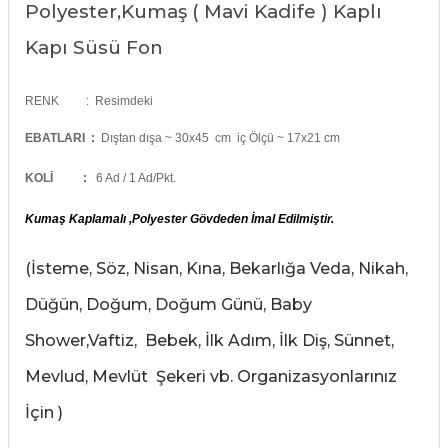
Polyester,Kumaş ( Mavi Kadife ) Kaplı
rları
r
Kapı Süsü Fon
 ve Çorap
 Objeler
RENK :
Resimdeki
eşitleri
ler
EBATLARI :
Dıştan dışa ~ 30x45 cm iç Ölçü ~ 17x21 cm
rı
KOLİ
:
6 Ad / 1 Ad/Pkt.
ler
arı
Kumaş Kaplamalı ,Polyester Gövdeden İmal Edilmiştir.
ticker
eşitleri
(İsteme, Söz, Nisan, Kına, Bekarlığa Veda, Nikah,
ri
Düğün, Doğum, Doğum Günü, Baby
ı
bun Malzemeleri
Shower,Vaftiz, Bebek, İlk Adım, İlk Diş, Sünnet,
eşitleri
Mevlud, Mevlüt Şekeri vb. Organizasyonlarınız
ünler
lzemeleri
İçin )