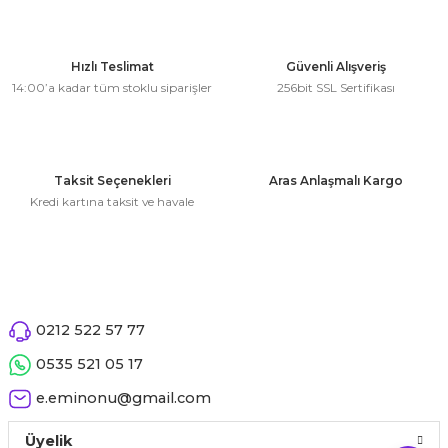
Bu ürünün fiyat bilgisi, resim, ürün açıklamalarında ve diğer
konularda yetersiz gördüğünüz noktaları öneri formunu
kullanarak tarafımıza iletebilirsiniz.
Görüş ve önerileriniz için teşekkür ederiz.
Hızlı Teslimat
Güvenli Alışveriş
14:00’a kadar tüm stoklu siparişler
256bit SSL Sertifikası
Ürün resmi kalitesiz, bozuk veya görüntülenemiyor.
Ürün açıklamasında eksik bilgiler bulunuyor.
Ürün bilgilerinde hatalar bulunuyor.
Taksit Seçenekleri
Aras Anlaşmalı Kargo
Ürün fiyatı diğer sitelerden daha pahalı.
Kredi kartına taksit ve havale
Bu ürüne benzer farklı alternatifler olmalı.
0212 522 57 77
Gönder
0535 521 05 17
e.eminonu@gmail.com
Üyelik