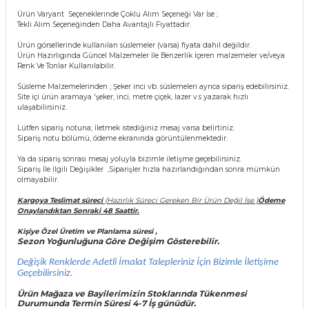
 Çeşitleri
Ürün Varyant Seçeneklerinde Çoklu Alım Seçeneği Var İse ;
Tekli Alım Seçeneğinden Daha Avantajlı Fiyattadır.
tleri
Ürün görsellerinde kullanılan süslemeler (varsa) fiyata dahil değildir.
Ürün Hazırlıgında Güncel Malzemeler İle Benzerlik İçeren malzemeler ve/veya
Renk Ve Tonlar Kullanılabilir.
leri
Süsleme Malzemelerinden ; Şeker inci vb. süslemeleri ayrıca sipariş edebilirsiniz.
Site içi ürün aramaya 'şeker, inci, metre çiçek, lazer v.s yazarak hızlı
i
ulaşabilirsiniz.
Lütfen sipariş notuna; İletmek istediğiniz mesaj varsa belirtiniz.
Sipariş notu bölümü, ödeme ekranında görüntülenmektedir.
rleri
Ya da sipariş sonrası mesaj yoluyla bizimle iletişme geçebilirsiniz.
Sipariş İle İlgili Değişikler ,Siparişler hızla hazırlandığından sonra mümkün
net ve Dekor Maske
olmayabilir.
Kargoya Teslimat süreci
(Hazırlık Süreci Gereken Bir Ürün Değil İse )
Ödeme
ve Bıyık
Onaylandıktan Sonraki 48 Saattir.
Kişiye Özel Üretim ve Planlama süresi ,
Sezon Yoğunluğuna Göre Değişim Gösterebilir.
ümleri
Değişik Renklerde Adetli İmalat Talepleriniz İçin Bizimle İletişime
Geçebilirsiniz.
Ürün Mağaza ve Bayilerimizin Stoklarında Tükenmesi
Durumunda Termin Süresi 4-7 İş
günüdür.