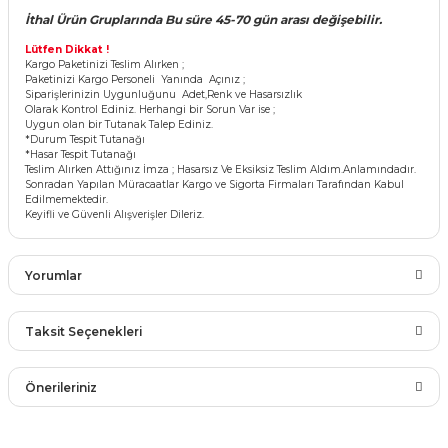
İthal Ürün Gruplarında Bu süre 45-70 gün arası değişebilir.
Lütfen Dikkat !
Kargo Paketinizi Teslim Alırken ;
Paketinizi Kargo Personeli Yanında Açınız ;
Siparişlerinizin Uygunluğunu Adet,Renk ve Hasarsızlık
Olarak Kontrol Ediniz. Herhangi bir Sorun Var ise ;
Uygun olan bir Tutanak Talep Ediniz.
*Durum Tespit Tutanağı
*Hasar Tespit Tutanağı
Teslim Alırken Attığınız İmza ; Hasarsız Ve Eksiksiz Teslim Aldım.Anlamındadır.
Sonradan Yapılan Müracaatlar Kargo ve Sigorta Firmaları Tarafından Kabul
Edilmemektedir.
Keyifli ve Güvenli Alışverişler Dileriz.
Yorumlar
Taksit Seçenekleri
Bu ürüne ilk yorumu siz yapın!
Önerileriniz
Yorum Yaz