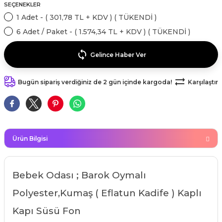
SEÇENEKLER
kahvesi modelleri (süslü
lığa Veda Parti Malzemeleri
ünler
r Oyunları
ler
nü Taş Baskı Ürünleri
1 Adet - ( 301,78 TL + KDV ) ( TÜKENDİ )
arlık,Notluk
arf Malzemeleri
6 Adet / Paket - ( 1.574,34 TL + KDV ) ( TÜKENDİ )
amı Süsleri (Halloween)
ler
akter Maskeleri
 Ürünleri
ükseltici
er
Gelince Haber Ver
ar Günü
r
meleri
ri
Bugün sipariş verdiğiniz de 2 gün içinde kargoda!
Karşılaştır
ar Süsleri
malzemeleri
uarları
İlk dişim
nler
leri
ünler
K VE NİKAH Şekeri SARF
skeler
Ürün Bilgisi
r
Masa süsleri
ünler
er
Bebek Odası ; Barok Oymalı
ri
 ürünler
Polyester,Kumaş ( Eflatun Kadife ) Kaplı
emeleri
Kapı Süsü Fon
rünler