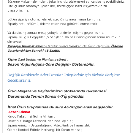
Süsleme Malzemelerinden ; Şeker inci vb. süslemeleri ayrıca sipariş edebilirsiniz.
 Çeşitleri
Site içi ürün aramaya 'şeker, inci, metre çiçek, lazer v.s yazarak hızlı
ulaşabilirsiniz.
tleri
Lütfen sipariş notuna; İletmek istediğiniz mesaj varsa belirtiniz.
Sipariş notu bölümü, ödeme ekranında görüntülenmektedir.
leri
Ya da sipariş sonrası mesaj yoluyla bizimle iletişme geçebilirsiniz.
Sipariş İle İlgili Değişikler ,Siparişler hızla hazırlandığından sonra mümkün
olmayabilir.
i
Kargoya Teslimat süreci
(Hazırlık Süreci Gereken Bir Ürün Değil İse )
Ödeme
Onaylandıktan Sonraki 48 Saattir.
Kişiye Özel Üretim ve Planlama süresi ,
rleri
Sezon Yoğunluğuna Göre Değişim Gösterebilir.
Değişik Renklerde Adetli İmalat Talepleriniz İçin Bizimle İletişime
net ve Dekor Maske
Geçebilirsiniz.
ve Bıyık
Ürün Mağaza ve Bayilerimizin Stoklarında Tükenmesi
Durumunda Termin Süresi 4-7 İş
günüdür.
ümleri
İthal Ürün Gruplarında Bu süre 45-70 gün arası değişebilir.
Lütfen Dikkat !
Kargo Paketinizi Teslim Alırken ;
Paketinizi Kargo Personeli Yanında Açınız ;
Siparişlerinizin Uygunluğunu Adet,Renk ve Hasarsızlık
Olarak Kontrol Ediniz. Herhangi bir Sorun Var ise ;