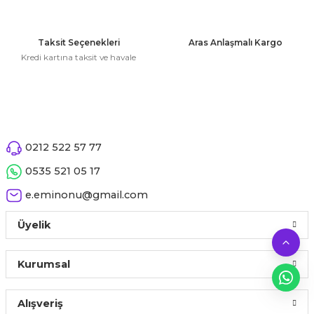
Ürün açıklamasında eksik bilgiler bulunuyor.
Ürün bilgilerinde hatalar bulunuyor.
Taksit Seçenekleri
Aras Anlaşmalı Kargo
Ürün fiyatı diğer sitelerden daha pahalı.
Kredi kartına taksit ve havale
Bu ürüne benzer farklı alternatifler olmalı.
0212 522 57 77
Gönder
0535 521 05 17
e.eminonu@gmail.com
Üyelik
Kurumsal
Alışveriş