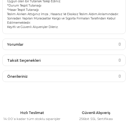
Uygun olan bir Tutanak Talep Ediniz.
*Durum Tespit Tutanağı
*Hasar Tespit Tutanağı
Teslim Alırken Attığınız İmza ; Hasarsız Ve Eksiksiz Teslim Aldım.Anlamındadır.
Sonradan Yapılan Müracaatlar Kargo ve Sigorta Firmaları Tarafından Kabul
Edilmemektedir.
Keyifli ve Güvenli Alışverişler Dileriz.
Yorumlar
Taksit Seçenekleri
Bu ürüne ilk yorumu siz yapın!
Önerileriniz
Yorum Yaz
Bu ürünün fiyat bilgisi, resim, ürün açıklamalarında ve diğer
konularda yetersiz gördüğünüz noktaları öneri formunu
kullanarak tarafımıza iletebilirsiniz.
Görüş ve önerileriniz için teşekkür ederiz.
Hızlı Teslimat
Güvenli Alışveriş
14:00’a kadar tüm stoklu siparişler
256bit SSL Sertifikası
Ürün resmi kalitesiz, bozuk veya görüntülenemiyor.