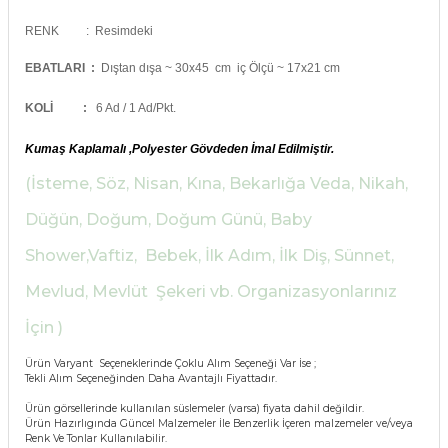
rları
RENK :
Resimdeki
r
 ve Çorap
EBATLARI :
Dıştan dışa ~ 30x45 cm iç Ölçü ~ 17x21 cm
 Objeler
KOLİ
:
6 Ad / 1 Ad/Pkt.
eşitleri
ler
Kumaş Kaplamalı ,Polyester Gövdeden İmal Edilmiştir.
rı
ler
(İsteme, Söz, Nisan, Kına, Bekarlığa Veda, Nikah,
arı
Düğün, Doğum, Doğum Günü, Baby
ticker
Shower,Vaftiz, Bebek, İlk Adım, İlk Diş, Sünnet,
eşitleri
ri
Mevlud, Mevlüt Şekeri vb. Organizasyonlarınız
ı
İçin )
bun Malzemeleri
eşitleri
Ürün Varyant Seçeneklerinde Çoklu Alım Seçeneği Var İse ;
ünler
Tekli Alım Seçeneğinden Daha Avantajlı Fiyattadır.
lzemeleri
Ürün görsellerinde kullanılan süslemeler (varsa) fiyata dahil değildir.
Ürün Hazırlıgında Güncel Malzemeler İle Benzerlik İçeren malzemeler ve/veya
Renk Ve Tonlar Kullanılabilir.