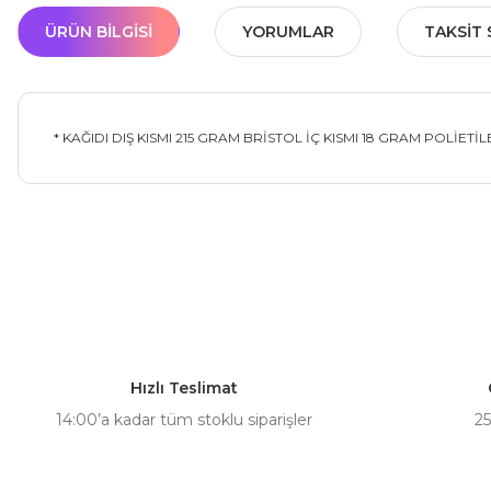
ÜRÜN BILGISI
YORUMLAR
TAKSIT 
* KAĞIDI DIŞ KISMI 215 GRAM BRİSTOL İÇ KISMI 18 GRAM POLİETİL
Bu ürünün fiyat bilgisi, resim, ürün açıklamalarında ve diğer ko
Görüş ve önerileriniz için teşekkür ederiz.
Ürün resmi kalitesiz, bozuk veya görüntülenemiyor.
Ürün açıklamasında eksik bilgiler bulunuyor.
Hızlı Teslimat
Ürün bilgilerinde hatalar bulunuyor.
14:00’a kadar tüm stoklu siparişler
25
Ürün fiyatı diğer sitelerden daha pahalı.
Bu ürüne benzer farklı alternatifler olmalı.