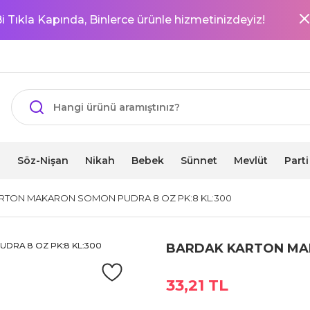
i Tıkla Kapında, Binlerce ürünle hizmetinizdeyiz!
i
Söz-Nişan
Nikah
Bebek
Sünnet
Mevlüt
Part
RTON MAKARON SOMON PUDRA 8 OZ PK:8 KL:300
BARDAK KARTON MAK
33,21 TL