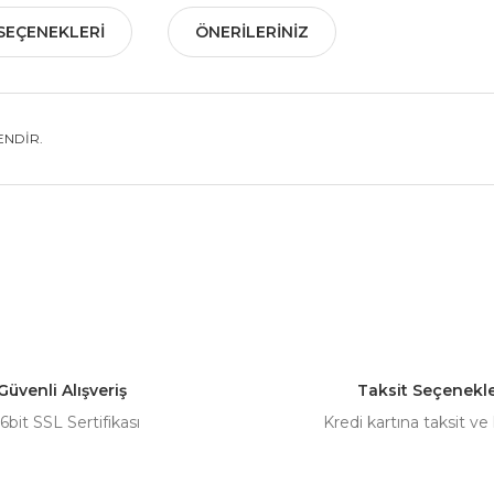
SEÇENEKLERI
ÖNERILERINIZ
ENDİR.
nularda yetersiz gördüğünüz noktaları öneri formunu kullanarak tarafımız
Bu ürüne ilk yorumu siz yapın!
Yorum Yaz
Güvenli Alışveriş
Taksit Seçenekle
6bit SSL Sertifikası
Kredi kartına taksit ve