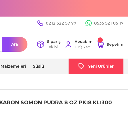
0212 522 57 77
0535 521 05 17
Sipariş
Hesabım
Ara
Sepetim
Takibi
Giriş Yap
i Malzemeleri
Süslü
Yeni Ürünler
ARON SOMON PUDRA 8 OZ PK:8 KL:300