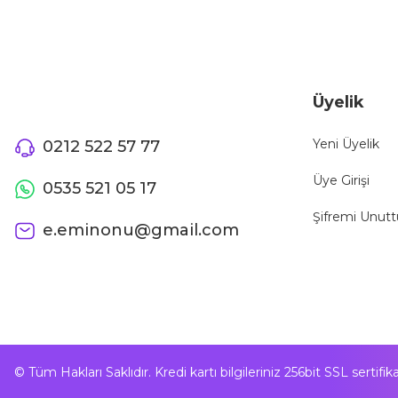
Üyelik
Yeni Üyelik
0212 522 57 77
Üye Girişi
0535 521 05 17
Şifremi Unut
e.eminonu@gmail.com
© Tüm Hakları Saklıdır. Kredi kartı bilgileriniz 256bit SSL sertifi