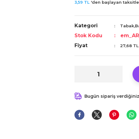
3,59 TL
'den başlayan taksitler
Kategori
Tabak,B
Stok Kodu
em_AR
Fiyat
27,68 TL
Bugün sipariş verdiğini