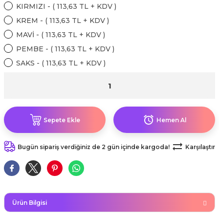
kahvesi modelleri (süslü
KIRMIZI - ( 113,63 TL + KDV )
lığa Veda Parti Malzemeleri
ünler
r Oyunları
ler
nü Taş Baskı Ürünleri
arlık,Notluk
KREM - ( 113,63 TL + KDV )
arf Malzemeleri
MAVİ - ( 113,63 TL + KDV )
amı Süsleri (Halloween)
ler
akter Maskeleri
 Ürünleri
ükseltici
er
PEMBE - ( 113,63 TL + KDV )
ar Günü
r
meleri
SAKS - ( 113,63 TL + KDV )
ri
ar Süsleri
malzemeleri
uarları
İlk dişim
nler
leri
ünler
Sepete Ekle
Hemen Al
K VE NİKAH Şekeri SARF
skeler
r
Bugün sipariş verdiğiniz de 2 gün içinde kargoda!
Karşılaştır
Masa süsleri
ünler
er
ri
 ürünler
Ürün Bilgisi
emeleri
rünler