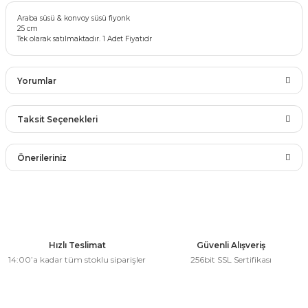
rları
Araba süsü & konvoy süsü fiyonk
r
25 cm
Tek olarak satılmaktadır. 1 Adet Fiyatıdr
 ve Çorap
 Objeler
eşitleri
Yorumlar
ler
rı
Taksit Seçenekleri
ler
Bu ürüne ilk yorumu siz yapın!
arı
ticker
Önerileriniz
eşitleri
Yorum Yaz
ri
Bu ürünün fiyat bilgisi, resim, ürün açıklamalarında ve diğer
konularda yetersiz gördüğünüz noktaları öneri formunu
ı
bun Malzemeleri
kullanarak tarafımıza iletebilirsiniz.
Görüş ve önerileriniz için teşekkür ederiz.
Hızlı Teslimat
Güvenli Alışveriş
eşitleri
ünler
14:00’a kadar tüm stoklu siparişler
256bit SSL Sertifikası
Ürün resmi kalitesiz, bozuk veya görüntülenemiyor.
lzemeleri
Ürün açıklamasında eksik bilgiler bulunuyor.