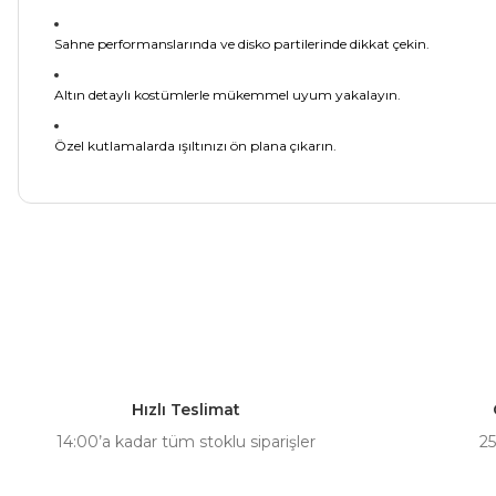
Sahne performanslarında ve disko partilerinde dikkat çekin.
Altın detaylı kostümlerle mükemmel uyum yakalayın.
Özel kutlamalarda ışıltınızı ön plana çıkarın.
Bu ürünün fiyat bilgisi, resim, ürün açıklamalarında ve diğer ko
Görüş ve önerileriniz için teşekkür ederiz.
Ürün resmi kalitesiz, bozuk veya görüntülenemiyor.
Ürün açıklamasında eksik bilgiler bulunuyor.
Hızlı Teslimat
Ürün bilgilerinde hatalar bulunuyor.
14:00’a kadar tüm stoklu siparişler
25
Ürün fiyatı diğer sitelerden daha pahalı.
Bu ürüne benzer farklı alternatifler olmalı.