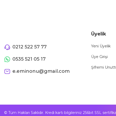
Üyelik
Yeni Üyelik
0212 522 57 77
Üye Girişi
0535 521 05 17
Şifremi Unut
e.eminonu@gmail.com
© Tüm Hakları Saklıdır. Kredi kartı bilgileriniz 256bit SSL sertifi