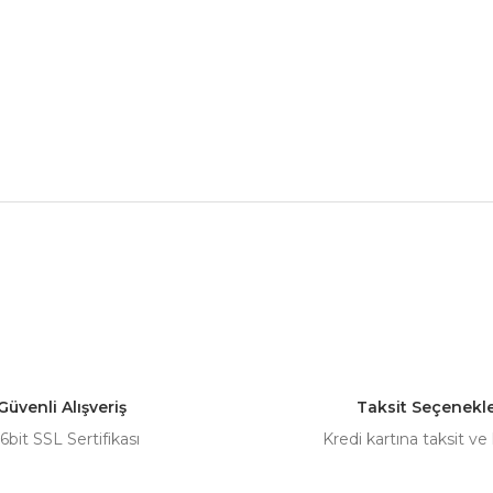
nularda yetersiz gördüğünüz noktaları öneri formunu kullanarak tarafımız
Bu ürüne ilk yorumu siz yapın!
Yorum Yaz
Güvenli Alışveriş
Taksit Seçenekle
6bit SSL Sertifikası
Kredi kartına taksit ve