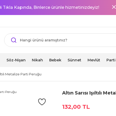
i Tıkla Kapında, Binlerce ürünle hizmetinizdeyiz!
i
Söz-Nişan
Nikah
Bebek
Sünnet
Mevlüt
Part
şıltılı Metalize Parti Peruğu
Altın Sarısı Işıltılı Me
132,00 TL