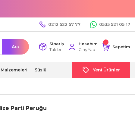
0212 522 57 77
0535 521 05 17
Sipariş
Hesabım
Ara
Sepetim
Takibi
Giriş Yap
i Malzemeleri
Süslü
Yeni Ürünler
talize Parti Peruğu