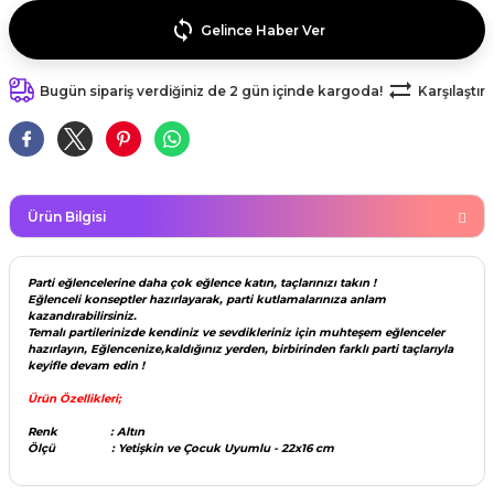
kahvesi modelleri (süslü
lığa Veda Parti Malzemeleri
ünler
r Oyunları
ler
nü Taş Baskı Ürünleri
Gelince Haber Ver
arlık,Notluk
arf Malzemeleri
amı Süsleri (Halloween)
ler
akter Maskeleri
 Ürünleri
ükseltici
Bugün sipariş verdiğiniz de 2 gün içinde kargoda!
Karşılaştır
er
ar Günü
r
meleri
ri
ar Süsleri
malzemeleri
uarları
İlk dişim
Ürün Bilgisi
nler
leri
ünler
Parti eğlencelerine daha çok eğlence katın, taçlarınızı takın !
K VE NİKAH Şekeri SARF
skeler
Eğlenceli konseptler hazırlayarak, parti kutlamalarınıza anlam
r
kazandırabilirsiniz.
Temalı partilerinizde kendiniz ve sevdikleriniz için muhteşem eğlenceler
Masa süsleri
hazırlayın, Eğlencenize,kaldığınız yerden, birbirinden farklı parti taçlarıyla
keyifle devam edin !
ünler
er
Ürün Özellikleri;
ri
 ürünler
Renk : Altın
Ölçü : Yetişkin ve Çocuk Uyumlu - 22x16 cm
emeleri
rünler