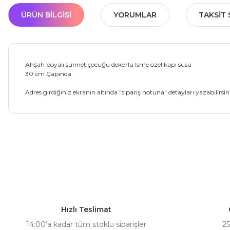
ÜRÜN BILGISI
YORUMLAR
TAKSIT 
Ahşah boyalı sünnet çocuğu dekorlu lsme özel kapı süsü
30 cm Çapında
Adres girdiğiniz ekranın altında "sipariş notuna" detayları yazabilirsin
Bu ürünün fiyat bilgisi, resim, ürün açıklamalarında ve diğer ko
Görüş ve önerileriniz için teşekkür ederiz.
Ürün resmi kalitesiz, bozuk veya görüntülenemiyor.
Ürün açıklamasında eksik bilgiler bulunuyor.
Hızlı Teslimat
Ürün bilgilerinde hatalar bulunuyor.
14:00’a kadar tüm stoklu siparişler
25