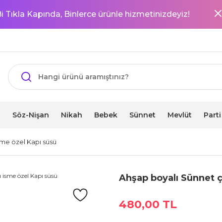
i Tıkla Kapında, Binlerce ürünle hizmetinizdeyiz!
i
Söz-Nişan
Nikah
Bebek
Sünnet
Mevlüt
Part
me özel Kapı süsü
Ahşap boyalı Sünnet 
480,00 TL