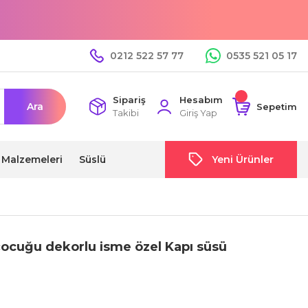
0212 522 57 77
0535 521 05 17
Sipariş
Hesabım
Ara
Sepetim
Takibi
Giriş Yap
i Malzemeleri
Süslü
Yeni Ürünler
çocuğu dekorlu isme özel Kapı süsü