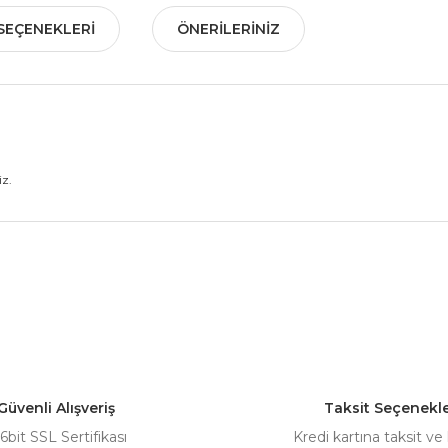
SEÇENEKLERI
ÖNERILERINIZ
iz.
nularda yetersiz gördüğünüz noktaları öneri formunu kullanarak tarafımız
Bu ürüne ilk yorumu siz yapın!
Yorum Yaz
Güvenli Alışveriş
Taksit Seçenekle
6bit SSL Sertifikası
Kredi kartına taksit ve