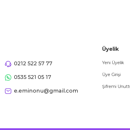
Ürün fiyatı diğer sitelerden daha pahalı.
Bu ürüne benzer farklı alternatifler olmalı.
Üyelik
Yeni Üyelik
0212 522 57 77
Üye Girişi
0535 521 05 17
Şifremi Unut
e.eminonu@gmail.com