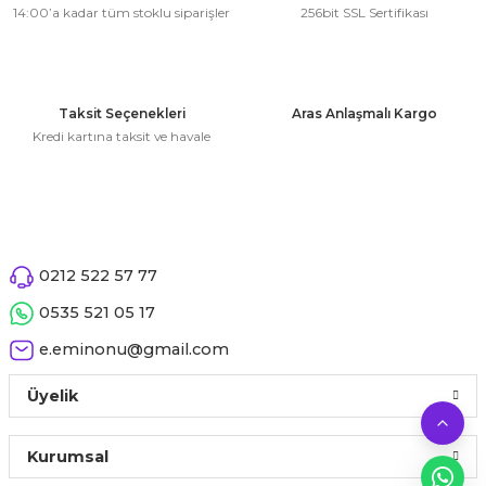
 Çeşitleri
14:00’a kadar tüm stoklu siparişler
256bit SSL Sertifikası
Ürün bilgilerinde hatalar bulunuyor.
Ürün fiyatı diğer sitelerden daha pahalı.
tleri
Bu ürüne benzer farklı alternatifler olmalı.
Taksit Seçenekleri
Aras Anlaşmalı Kargo
leri
Kredi kartına taksit ve havale
i
Gönder
rleri
0212 522 57 77
net ve Dekor Maske
0535 521 05 17
ve Bıyık
e.eminonu@gmail.com
ümleri
Üyelik
Kurumsal