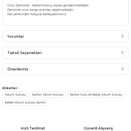
rları
Ürün Demonte - Katlanmamış olarak gonderilmektedir.
r
Demonte urun kargo avantajı sağlamaktadır.
Kat yerlerinden Kolayca Katlayabilirsiniz.
 ve Çorap
 Objeler
eşitleri
Yorumlar
ler
rı
ler
Taksit Seçenekleri
arı
Bu ürüne ilk yorumu siz yapın!
ticker
Önerileriniz
eşitleri
ri
Yorum Yaz
Bu ürünün fiyat bilgisi, resim, ürün açıklamalarında ve diğer
Etiketler :
ı
konularda yetersiz gördüğünüz noktaları öneri formunu
lokum kutusu
karton lokum kutusu
karton kutu ambalaj lokum kutusu
bun Malzemeleri
kullanarak tarafımıza iletebilirsiniz.
bebek lokum kutusu karton
Görüş ve önerileriniz için teşekkür ederiz.
eşitleri
ünler
Ürün resmi kalitesiz, bozuk veya görüntülenemiyor.
lzemeleri
Ürün açıklamasında eksik bilgiler bulunuyor.
Hızlı Teslimat
Güvenli Alışveriş