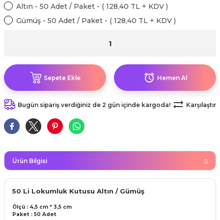
kahvesi modelleri (süslü
Altın - 50 Adet / Paket - ( 128,40 TL + KDV )
lığa Veda Parti Malzemeleri
ünler
r Oyunları
ler
nü Taş Baskı Ürünleri
arlık,Notluk
Gümüş - 50 Adet / Paket - ( 128,40 TL + KDV )
arf Malzemeleri
amı Süsleri (Halloween)
ler
akter Maskeleri
 Ürünleri
ükseltici
er
ar Günü
r
meleri
ri
Sepete Ekle
Hemen Al
ar Süsleri
malzemeleri
uarları
İlk dişim
Bugün sipariş verdiğiniz de 2 gün içinde kargoda!
Karşılaştır
nler
leri
ünler
K VE NİKAH Şekeri SARF
skeler
r
Masa süsleri
Ürün Bilgisi
ünler
er
ri
 ürünler
50 Li Lokumluk Kutusu Altın / Gümüş
emeleri
Ölçü : 4,5 cm * 3,5 cm
rünler
Paket : 50 Ade
t