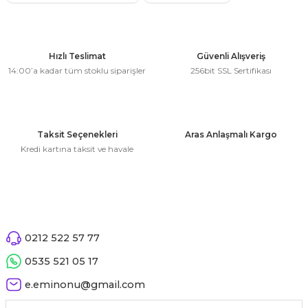
Ürün bilgilerinde hatalar bulunuyor.
Stokta Yok
Ürün fiyatı diğer sitelerden daha pahalı.
Bu ürüne benzer farklı alternatifler olmalı.
Hızlı Teslimat
Güvenli Alışveriş
14:00’a kadar tüm stoklu siparişler
256bit SSL Sertifikası
Gönder
Taksit Seçenekleri
Aras Anlaşmalı Kargo
Kredi kartına taksit ve havale
0212 522 57 77
0535 521 05 17
e.eminonu@gmail.com