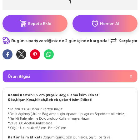
rları
r
 ve Çorap
Sepete Ekle
Hemen Al
 Objeler
eşitleri
Bugün sipariş verdiğiniz de 2 gün içinde kargoda!
Karşılaştır
ler
rı
ler
arı
ticker
Ürün Bilgisi
eşitleri
ri
Renkli Karton 5,5 cm (küyük Boy) Flama İsim Etiket
ı
Söz,Nişan,Kına,Nikah,Bebek Şekeri İsim Etiketi
bun Malzemeleri
*Kaliteli 80 Gr Hamur Karton Kağıt
eşitleri
*Delik Açılmış (Ürüne Bağlamak için Aparatlı ipi ayrıca Sepete atabilirsiniz.)
ünler
*Renkli Kalemler ile Doldurulup Kullanılmaya Hazır
*50 ve 100 Adetlik Paketlerde
lzemeleri
* Ölçü : Uzunluk ~5,5 cm En: ~2,0 cm
Karton İsim Etiketi
Doğum günü, özel günlerde, çeşitli parti ve