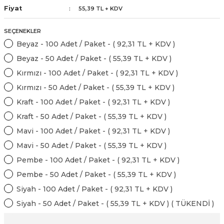
kahvesi modelleri (süslü
Fiyat
55,39 TL + KDV
lığa Veda Parti Malzemeleri
ünler
r Oyunları
ler
nü Taş Baskı Ürünleri
arlık,Notluk
arf Malzemeleri
SEÇENEKLER
amı Süsleri (Halloween)
ler
akter Maskeleri
 Ürünleri
ükseltici
Beyaz - 100 Adet / Paket - ( 92,31 TL + KDV )
er
Beyaz - 50 Adet / Paket - ( 55,39 TL + KDV )
ar Günü
r
meleri
ri
Kırmızı - 100 Adet / Paket - ( 92,31 TL + KDV )
ar Süsleri
malzemeleri
uarları
Kırmızı - 50 Adet / Paket - ( 55,39 TL + KDV )
İlk dişim
Kraft - 100 Adet / Paket - ( 92,31 TL + KDV )
nler
leri
Kraft - 50 Adet / Paket - ( 55,39 TL + KDV )
ünler
Mavi - 100 Adet / Paket - ( 92,31 TL + KDV )
K VE NİKAH Şekeri SARF
skeler
r
Mavi - 50 Adet / Paket - ( 55,39 TL + KDV )
Masa süsleri
Pembe - 100 Adet / Paket - ( 92,31 TL + KDV )
ünler
er
Pembe - 50 Adet / Paket - ( 55,39 TL + KDV )
ri
Siyah - 100 Adet / Paket - ( 92,31 TL + KDV )
 ürünler
Siyah - 50 Adet / Paket - ( 55,39 TL + KDV ) ( TÜKENDİ )
emeleri
rünler