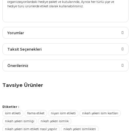
organizasyonlardaki hediye paket ve kutularında, Ayrıca her türlü şişe ve
 Çeşitleri
hediye türü ürünlerde etiket olarak kullanabilirsiniz.
tleri
leri
Yorumlar
i
Taksit Seçenekleri
rleri
Bu ürüne ilk yorumu siz yapın!
Önerileriniz
net ve Dekor Maske
Yorum Yaz
Bu ürünün fiyat bilgisi, resim, ürün açıklamalarında ve diğer
Tavsiye Ürünler
ve Bıyık
konularda yetersiz gördüğünüz noktaları öneri formunu
kullanarak tarafımıza iletebilirsiniz.
Renkli Sicim İplik / Kendir ip
Görüş ve önerileriniz için teşekkür ederiz.
ümleri
Etiketler :
isim etiketi
flama etiket
nişan isim etiketi
nikah şekeri isim kartları
Ürün resmi kalitesiz, bozuk veya görüntülenemiyor.
29,87 ₺ + KDV
nikah şekeri isimliği
nikah şekeri isimlik
Ürün açıklamasında eksik bilgiler bulunuyor.
nikah şekeri isim etiketi nasıl yapılır
nikah şekeri isimlikleri