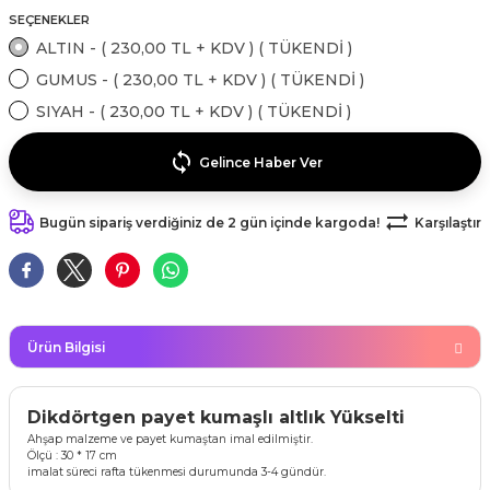
kahvesi modelleri (süslü
SEÇENEKLER
lığa Veda Parti Malzemeleri
ünler
r Oyunları
ler
nü Taş Baskı Ürünleri
arlık,Notluk
ALTIN - ( 230,00 TL + KDV ) ( TÜKENDİ )
arf Malzemeleri
GUMUS - ( 230,00 TL + KDV ) ( TÜKENDİ )
amı Süsleri (Halloween)
ler
akter Maskeleri
 Ürünleri
ükseltici
er
SIYAH - ( 230,00 TL + KDV ) ( TÜKENDİ )
ar Günü
r
meleri
ri
Gelince Haber Ver
ar Süsleri
malzemeleri
uarları
İlk dişim
Bugün sipariş verdiğiniz de 2 gün içinde kargoda!
Karşılaştır
nler
leri
ünler
K VE NİKAH Şekeri SARF
skeler
r
Ürün Bilgisi
Masa süsleri
ünler
er
ri
Dikdörtgen payet kumaşlı altlık Yükselti
 ürünler
Ahşap malzeme ve payet kumaştan imal edilmiştir.
emeleri
Ölçü : 30 * 17 cm
rünler
imalat süreci rafta tükenmesi durumunda 3-4 gündür.