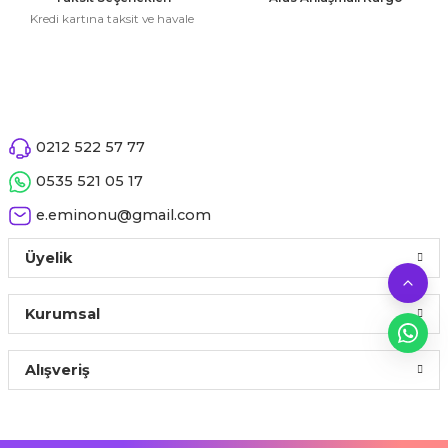
 Çeşitleri
Kredi kartına taksit ve havale
tleri
leri
Gönder
0212 522 57 77
i
0535 521 05 17
rleri
e.eminonu@gmail.com
net ve Dekor Maske
Üyelik
ve Bıyık
Kurumsal
ümleri
Alışveriş