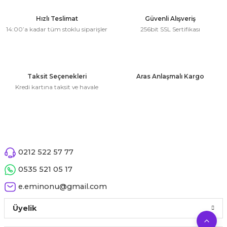
Ürün resmi kalitesiz, bozuk veya görüntülenemiyor.
Hızlı Teslimat
Güvenli Alışveriş
14:00’a kadar tüm stoklu siparişler
256bit SSL Sertifikası
Ürün açıklamasında eksik bilgiler bulunuyor.
Ürün bilgilerinde hatalar bulunuyor.
Ürün fiyatı diğer sitelerden daha pahalı.
Bu ürüne benzer farklı alternatifler olmalı.
Taksit Seçenekleri
Aras Anlaşmalı Kargo
Kredi kartına taksit ve havale
Gönder
0212 522 57 77
0535 521 05 17
e.eminonu@gmail.com
Üyelik