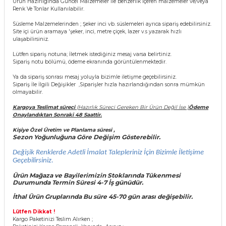
Ürün Hazırlıgında Güncel Malzemeler İle Benzerlik İçeren malzemeler ve/veya
 Çeşitleri
Renk Ve Tonlar Kullanılabilir.
Süsleme Malzemelerinden ; Şeker inci vb. süslemeleri ayrıca sipariş edebilirsiniz.
tleri
Site içi ürün aramaya 'şeker, inci, metre çiçek, lazer v.s yazarak hızlı
ulaşabilirsiniz.
leri
Lütfen sipariş notuna; İletmek istediğiniz mesaj varsa belirtiniz.
Sipariş notu bölümü, ödeme ekranında görüntülenmektedir.
Ya da sipariş sonrası mesaj yoluyla bizimle iletişme geçebilirsiniz.
i
Sipariş İle İlgili Değişikler ,Siparişler hızla hazırlandığından sonra mümkün
olmayabilir.
rleri
Kargoya Teslimat süreci
(Hazırlık Süreci Gereken Bir Ürün Değil İse )
Ödeme
Onaylandıktan Sonraki 48 Saattir.
net ve Dekor Maske
Kişiye Özel Üretim ve Planlama süresi ,
Sezon Yoğunluğuna Göre Değişim Gösterebilir.
Değişik Renklerde Adetli İmalat Talepleriniz İçin Bizimle İletişime
ve Bıyık
Geçebilirsiniz.
Ürün Mağaza ve Bayilerimizin Stoklarında Tükenmesi
ümleri
Durumunda Termin Süresi 4-7 İş
günüdür.
İthal Ürün Gruplarında Bu süre 45-70 gün arası değişebilir.
Lütfen Dikkat !
Kargo Paketinizi Teslim Alırken ;