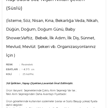
rları
(Süslü)
r
 ve Çorap
 Objeler
(İsteme, Söz, Nisan, Kına, Bekarlığa Veda, Nikah,
eşitleri
Düğün, Doğum, Doğum Günü, Baby
ler
Shower,Vaftiz, Bebek, İlk Adım, İlk Diş, Sünnet,
rı
ler
Mevlud, Mevlüt Şekeri vb. Organizasyonlarınız
arı
İçin )
ticker
eşitleri
RENK :
Resimdeki
ri
EBATLARI :
~
4
.5*5 cm
KOLİ
:
25 Ad/Pkt.
ı
bun Malzemeleri
Jüt İplikten ,Yapay Çiçekten,Lavantalı İmal Edilmiştir.
eşitleri
ünler
Ürün Varyant Seçeneklerinde Çoklu Alım Seçeneği Var İse ;
Tekli Alım Seçeneğinden Daha Avantajlı Fiyattadır.
lzemeleri
Ürün görsellerinde kullanılan süslemeler (varsa ve Süslü Basşığı yoksa) fiyata
dahil değildir.