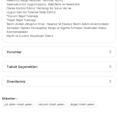
Paketinizi Kargo Personeli Yanında Açınız ;
Siparişlerinizin Uygunluğunu Adet,Renk ve Hasarsızlık
Olarak Kontrol Ediniz. Herhangi bir Sorun Var ise ;
Uygun olan bir Tutanak Talep Ediniz.
*Durum Tespit Tutanağı
*Hasar Tespit Tutanağı
Teslim Alırken Attığınız İmza ; Hasarsız Ve Eksiksiz Teslim Aldım.Anlamındadır.
Sonradan Yapılan Müracaatlar Kargo ve Sigorta Firmaları Tarafından Kabul
Edilmemektedir.
Keyifli ve Güvenli Alışverişler Dileriz.
Yorumlar
Taksit Seçenekleri
Bu ürüne ilk yorumu siz yapın!
Önerileriniz
Yorum Yaz
Bu ürünün fiyat bilgisi, resim, ürün açıklamalarında ve diğer
Etiketler :
konularda yetersiz gördüğünüz noktaları öneri formunu
jüt ipten nikah şekeri
natural nikah şekeri
doğal nikah şekeri
kullanarak tarafımıza iletebilirsiniz.
Görüş ve önerileriniz için teşekkür ederiz.