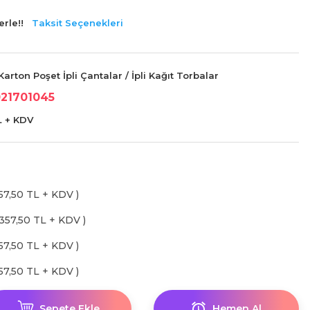
rle!!
Taksit Seçenekleri
arton Poşet İpli Çantalar / İpli Kağıt Torbalar
21701045
L + KDV
357,50 TL + KDV )
 357,50 TL + KDV )
357,50 TL + KDV )
357,50 TL + KDV )
Sepete Ekle
Hemen Al