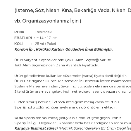
(İsteme, Söz, Nisan, Kına, Bekarlığa Veda, Nikah
vb. Organizasyonlarınız İçin )
RENK :
Resimdeki
EBATLARI :
~ 14 * 17 cm
KOLİ
:
25 Ad / Paket
Kordon İp , Körüklü Karton Gövdeden İmal Edilmiştir.
Ürün Varyant Seçeneklerinde Çoklu Alım Seçeneği Var İse ;
Tekli Alım Seçeneğinden Daha Avantajlı Fiyattadır.
Ürün görsellerinde kullanılan süslemeler (varsa) fiyata dahil değildir.
Ürün Hazırlıgında Güncel Malzemeler İle Benzerlik İçeren malzemeler 
Süsleme Malzemelerinden ; Şeker inci vb. süslemeleri ayrıca sipariş edeb
Site içi ürün aramaya 'şeker, inci, metre çiçek, lazer v.s yazarak hızlı ul
Lütfen sipariş notuna; İletmek istediğiniz mesaj varsa belirtiniz.
Sipariş notu bölümü, ödeme ekranında görüntülenmektedir.
Ya da sipariş sonrası mesaj yoluyla bizimle iletişme geçebilirsiniz.
Sipariş İle İlgili Değişikler ,Siparişler hızla hazırlandığından sonra 
Kargoya Teslimat süreci
(Hazırlık Süreci Gereken Bir Ürün Değil İse