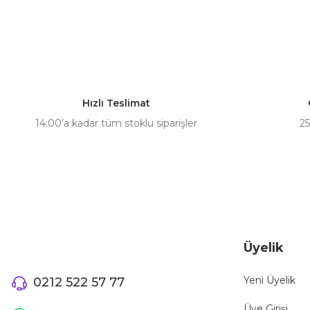
Bu ürünün fiyat bilgisi, resim, ürün açıklamalarında ve diğer ko
Görüş ve önerileriniz için teşekkür ederiz.
Ürün resmi kalitesiz, bozuk veya görüntülenemiyor.
Ürün açıklamasında eksik bilgiler bulunuyor.
Hızlı Teslimat
Ürün bilgilerinde hatalar bulunuyor.
14:00’a kadar tüm stoklu siparişler
25
Ürün fiyatı diğer sitelerden daha pahalı.
Bu ürüne benzer farklı alternatifler olmalı.
Üyelik
Yeni Üyelik
0212 522 57 77
Üye Girişi