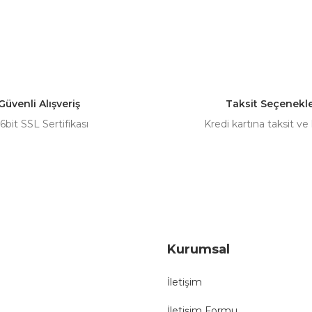
nularda yetersiz gördüğünüz noktaları öneri formunu kullanarak tarafımız
Bu ürüne ilk yorumu siz yapın!
Yorum Yaz
Güvenli Alışveriş
Taksit Seçenekle
6bit SSL Sertifikası
Kredi kartına taksit ve
Gönder
Kurumsal
İletişim
İletişim Formu