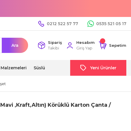
0212 522 57 77
0535 521 05 17
Sipariş
Hesabım
Ara
Sepetim
Takibi
Giriş Yap
i Malzemeleri
Süslü
Yeni Ürünler
oşet
Mavi ,Kraft,Altın) Körüklü Karton Çanta /