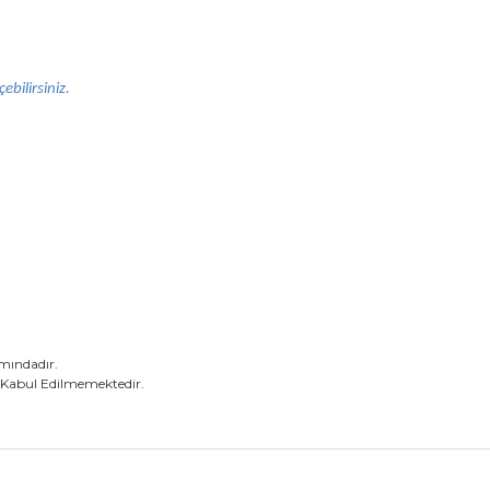
ebilirsiniz.
amındadır.
 Kabul Edilmemektedir.