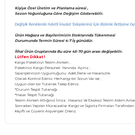
Kişiye Özel Üretim ve Planlama süresi ,
Sezon Yoğunluğuna Göre Değişim Gösterebilir.
Değişik Renklerde Adetli İmalat Talepleriniz İçin Bizimle İletişime Geç
Ürün Mağaza ve Bayilerimizin Stoklarında Tükenmesi
Durumunda Termin Süresi 4-7 İş
günüdür.
İthal Ürün Gruplarında Bu süre 45-70 gün arası değişebilir.
Lütfen Dikkat !
Kargo Paketinizi Teslim Alırken ;
Paketinizi Kargo Personeli Yanında Açınız ;
Siparişlerinizin Uygunluğunu Adet,Renk ve Hasarsızlık
Olarak Kontrol Ediniz. Herhangi bir Sorun Var ise ;
Uygun olan bir Tutanak Talep Ediniz.
*Durum Tespit Tutanağı
*Hasar Tespit Tutanağı
Teslim Alırken Attığınız İmza ; Hasarsız Ve Eksiksiz Teslim Aldım.Anl
Sonradan Yapılan Müracaatlar Kargo ve Sigorta Firmaları Tarafından
Keyifli ve Güvenli Alışverişler Dileriz.