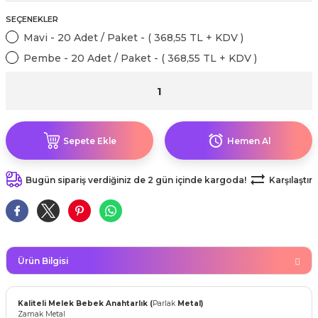
kahvesi modelleri (süslü
lığa Veda Parti Malzemeleri
ünler
r Oyunları
ler
nü Taş Baskı Ürünleri
SEÇENEKLER
arlık,Notluk
arf Malzemeleri
Mavi - 20 Adet / Paket - ( 368,55 TL + KDV )
amı Süsleri (Halloween)
ler
akter Maskeleri
 Ürünleri
ükseltici
Pembe - 20 Adet / Paket - ( 368,55 TL + KDV )
er
ar Günü
r
meleri
ri
ar Süsleri
malzemeleri
uarları
İlk dişim
Sepete Ekle
Hemen Al
nler
leri
ünler
Bugün sipariş verdiğiniz de 2 gün içinde kargoda!
Karşılaştır
K VE NİKAH Şekeri SARF
skeler
r
Masa süsleri
ünler
er
ri
Ürün Bilgisi
 ürünler
emeleri
Kaliteli
Melek Bebek Anahtarlık (
Parlak
Metal)
rünler
Zamak Metal