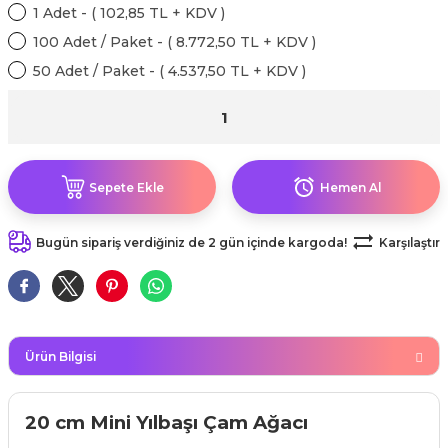
kahvesi modelleri (süslü
1 Adet - ( 102,85 TL + KDV )
lığa Veda Parti Malzemeleri
ünler
r Oyunları
ler
nü Taş Baskı Ürünleri
arlık,Notluk
100 Adet / Paket - ( 8.772,50 TL + KDV )
arf Malzemeleri
50 Adet / Paket - ( 4.537,50 TL + KDV )
amı Süsleri (Halloween)
ler
akter Maskeleri
 Ürünleri
ükseltici
er
ar Günü
r
meleri
ri
ar Süsleri
malzemeleri
uarları
İlk dişim
Sepete Ekle
Hemen Al
nler
leri
ünler
Bugün sipariş verdiğiniz de 2 gün içinde kargoda!
Karşılaştır
K VE NİKAH Şekeri SARF
skeler
r
Masa süsleri
ünler
er
Ürün Bilgisi
ri
 ürünler
emeleri
20 cm Mini Yılbaşı Çam Ağacı
rünler