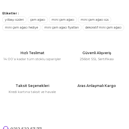
kullanarak tarafımıza iletebilirsiniz.
 Çeşitleri
20 CM MASA ÜSTÜ YILBAŞI ÇAM AĞACI
Görüş ve önerileriniz için teşekkür ederiz.
Etiketler :
tleri
yılbaşı süsleri
çam ağacı
mini çam ağacı
mini çam ağacı süs
Ürün resmi kalitesiz, bozuk veya görüntülenemiyor.
130,92 ₺ + KDV
mini çam ağacı hediye
mini çam ağacı fiyatları
dekoratif mini çam ağacı
Ürün açıklamasında eksik bilgiler bulunuyor.
leri
Ürün bilgilerinde hatalar bulunuyor.
Stokta Yok
i
Ürün fiyatı diğer sitelerden daha pahalı.
Hızlı Teslimat
Güvenli Alışveriş
Bu ürüne benzer farklı alternatifler olmalı.
14:00’a kadar tüm stoklu siparişler
256bit SSL Sertifikası
rleri
net ve Dekor Maske
Taksit Seçenekleri
Aras Anlaşmalı Kargo
ve Bıyık
Kredi kartına taksit ve havale
Gönder
ümleri
0212 522 57 77