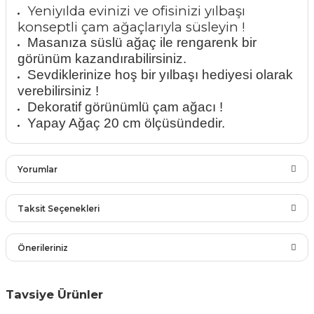
Yeniyılda evinizi ve ofisinizi yılbaşı
rları
r
konseptli çam ağaçlarıyla süsleyin !
Masanıza süslü ağaç ile rengarenk bir
 ve Çorap
görünüm kazandırabilirsiniz.
 Objeler
Sevdiklerinize hoş bir yılbaşı hediyesi olarak
eşitleri
verebilirsiniz !
ler
Dekoratif görünümlü çam ağacı !
rı
Yapay Ağaç 20 cm ölçüsündedir.
ler
arı
ticker
Yorumlar
eşitleri
ri
Taksit Seçenekleri
ı
bun Malzemeleri
Bu ürüne ilk yorumu siz yapın!
Önerileriniz
eşitleri
ünler
Yorum Yaz
lzemeleri
Bu ürünün fiyat bilgisi, resim, ürün açıklamalarında ve diğer
Tavsiye Ürünler
konularda yetersiz gördüğünüz noktaları öneri formunu