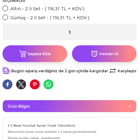
SEÇENEKLER
kahvesi modelleri (süslü
lığa Veda Parti Malzemeleri
ünler
r Oyunları
ler
nü Taş Baskı Ürünleri
Altın - 2 li Set - ( 116,31 TL + KDV )
arlık,Notluk
arf Malzemeleri
Gümüş - 2 li Set - ( 116,31 TL + KDV )
amı Süsleri (Halloween)
ler
akter Maskeleri
 Ürünleri
ükseltici
er
ar Günü
r
meleri
ri
ar Süsleri
malzemeleri
uarları
Sepete Ekle
Hemen Al
İlk dişim
nler
leri
Bugün sipariş verdiğiniz de 2 gün içinde kargoda!
Karşılaştır
ünler
K VE NİKAH Şekeri SARF
skeler
r
Masa süsleri
ünler
er
Ürün Bilgisi
ri
 ürünler
2 li Metal Yuvarlak Aynalı Yüzük Yükselticisi
emeleri
Metal kesim Aynalı yüzük yükseltici 2 li olarak gönderilmektedir.
rünler
Gümüş ve Altın olarak tasarlanmıştır.