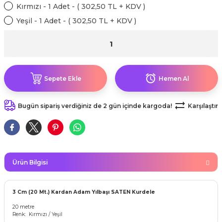
kahvesi modelleri (süslü
Kırmızı - 1 Adet - ( 302,50 TL + KDV )
lığa Veda Parti Malzemeleri
ünler
r Oyunları
ler
nü Taş Baskı Ürünleri
arlık,Notluk
Yeşil - 1 Adet - ( 302,50 TL + KDV )
arf Malzemeleri
amı Süsleri (Halloween)
ler
akter Maskeleri
 Ürünleri
ükseltici
er
ar Günü
r
meleri
ri
Sepete Ekle
Hemen Al
ar Süsleri
malzemeleri
uarları
İlk dişim
Bugün sipariş verdiğiniz de 2 gün içinde kargoda!
Karşılaştır
nler
leri
ünler
K VE NİKAH Şekeri SARF
skeler
r
Masa süsleri
Ürün Bilgisi
ünler
er
ri
 ürünler
3 Cm (20 Mt.) Kardan Adam Yılbaşı SATEN Kurdele
emeleri
20 metre
rünler
Renk: Kırmızı / Yeşil