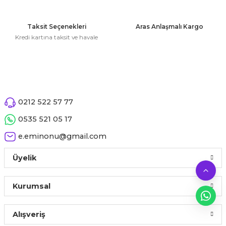
 Çeşitleri
Taksit Seçenekleri
Aras Anlaşmalı Kargo
tleri
Kredi kartına taksit ve havale
leri
Gönder
i
0212 522 57 77
rleri
0535 521 05 17
net ve Dekor Maske
e.eminonu@gmail.com
ve Bıyık
Üyelik
ümleri
Kurumsal
Alışveriş