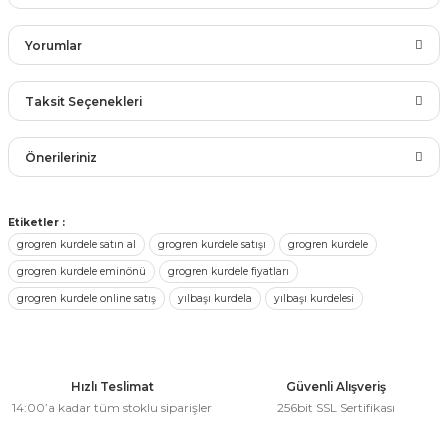
rları
r
Yorumlar
 ve Çorap
 Objeler
Taksit Seçenekleri
eşitleri
ler
Bu ürüne ilk yorumu siz yapın!
Önerileriniz
rı
ler
Yorum Yaz
arı
Bu ürünün fiyat bilgisi, resim, ürün açıklamalarında ve diğer
Etiketler :
ticker
konularda yetersiz gördüğünüz noktaları öneri formunu
grogren kurdele satın al
grogren kurdele satışı
grogren kurdele
kullanarak tarafımıza iletebilirsiniz.
eşitleri
grogren kurdele eminönü
grogren kurdele fiyatları
Görüş ve önerileriniz için teşekkür ederiz.
ri
grogren kurdele online satış
yılbaşı kurdela
yılbaşı kurdelesi
ı
bun Malzemeleri
Ürün resmi kalitesiz, bozuk veya görüntülenemiyor.
Ürün açıklamasında eksik bilgiler bulunuyor.
eşitleri
ünler
Ürün bilgilerinde hatalar bulunuyor.
Hızlı Teslimat
Güvenli Alışveriş
14:00’a kadar tüm stoklu siparişler
256bit SSL Sertifikası
lzemeleri
Ürün fiyatı diğer sitelerden daha pahalı.
Bu ürüne benzer farklı alternatifler olmalı.