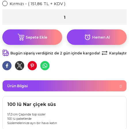
kahvesi modelleri (süslü
Kırmızı - ( 151,86 TL + KDV )
lığa Veda Parti Malzemeleri
ünler
r Oyunları
ler
nü Taş Baskı Ürünleri
arlık,Notluk
arf Malzemeleri
amı Süsleri (Halloween)
ler
akter Maskeleri
 Ürünleri
ükseltici
er
ar Günü
r
meleri
Sepete Ekle
Hemen Al
ri
ar Süsleri
malzemeleri
uarları
Bugün sipariş verdiğiniz de 2 gün içinde kargoda!
Karşılaştır
İlk dişim
nler
leri
ünler
K VE NİKAH Şekeri SARF
skeler
r
Ürün Bilgisi
Masa süsleri
ünler
er
100 lü Nar çiçek süs
ri
 ürünler
1/1,3 cm Çapında top süsler
100 lü paketlerde
emeleri
Süslemelerinize ayrı bir hava katın
rünler