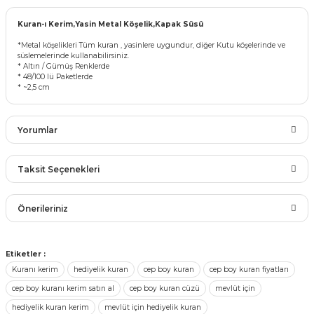
rları
r
Kuran-ı Kerim,Yasin Metal Köşelik,Kapak Süsü
 ve Çorap
*Metal köşelikleri Tüm kuran , yasinlere uygundur, diğer Kutu köşelerinde ve
süslemelerinde kullanabilirsiniz.
 Objeler
* Altın / Gümüş Renklerde
* 48/100 lü Paketlerde
eşitleri
* ~2,5 cm
ler
rı
ler
Yorumlar
arı
ticker
Taksit Seçenekleri
eşitleri
ri
Bu ürüne ilk yorumu siz yapın!
Önerileriniz
ı
bun Malzemeleri
Yorum Yaz
Bu ürünün fiyat bilgisi, resim, ürün açıklamalarında ve diğer
eşitleri
Etiketler :
ünler
konularda yetersiz gördüğünüz noktaları öneri formunu
Kuranı kerim
hediyelik kuran
cep boy kuran
cep boy kuran fiyatları
kullanarak tarafımıza iletebilirsiniz.
lzemeleri
cep boy kuranı kerim satın al
cep boy kuran cüzü
mevlüt için
Görüş ve önerileriniz için teşekkür ederiz.
hediyelik kuran kerim
mevlüt için hediyelik kuran