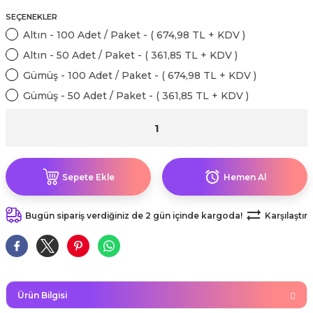
kahvesi modelleri (süslü
lığa Veda Parti Malzemeleri
ünler
r Oyunları
ler
nü Taş Baskı Ürünleri
SEÇENEKLER
arlık,Notluk
arf Malzemeleri
Altın - 100 Adet / Paket - ( 674,98 TL + KDV )
amı Süsleri (Halloween)
ler
akter Maskeleri
 Ürünleri
ükseltici
Altın - 50 Adet / Paket - ( 361,85 TL + KDV )
er
Gümüş - 100 Adet / Paket - ( 674,98 TL + KDV )
ar Günü
r
meleri
Gümüş - 50 Adet / Paket - ( 361,85 TL + KDV )
ri
ar Süsleri
malzemeleri
uarları
İlk dişim
nler
leri
ünler
Sepete Ekle
Hemen Al
K VE NİKAH Şekeri SARF
skeler
r
Bugün sipariş verdiğiniz de 2 gün içinde kargoda!
Karşılaştır
Masa süsleri
ünler
er
ri
 ürünler
emeleri
Ürün Bilgisi
rünler