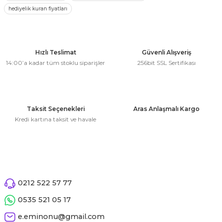
 Çeşitleri
hediyelik kuran fiyatları
Ürün resmi kalitesiz, bozuk veya görüntülenemiyor.
Ürün açıklamasında eksik bilgiler bulunuyor.
tleri
Ürün bilgilerinde hatalar bulunuyor.
Ürün fiyatı diğer sitelerden daha pahalı.
Hızlı Teslimat
Güvenli Alışveriş
leri
14:00’a kadar tüm stoklu siparişler
256bit SSL Sertifikası
Bu ürüne benzer farklı alternatifler olmalı.
i
rleri
Taksit Seçenekleri
Aras Anlaşmalı Kargo
Kredi kartına taksit ve havale
net ve Dekor Maske
Gönder
ve Bıyık
ümleri
0212 522 57 77
0535 521 05 17
e.eminonu@gmail.com