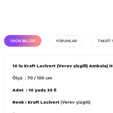
ÜRÜN BILGISI
YORUMLAR
TAKSIT 
10 lu Kraft Lacivert (Verev çizgili) Ambalaj 
Ölçü : 70 / 100 cm
Adet : 10 yada 35 li
Renk : Kraft Lacivert
(Verev çizgili)