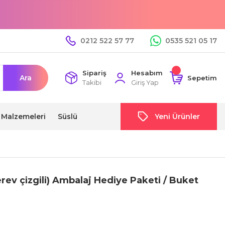
0212 522 57 77
0535 521 05 17
Sipariş
Hesabım
Ara
Sepetim
Takibi
Giriş Yap
i Malzemeleri
Süslü
Yeni Ürünler
Verev çizgili) Ambalaj Hediye Paketi / Buket