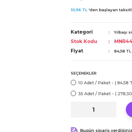
10,96 TL
'den başlayan taksitl
Kategori
Yılbaşı s
Stok Kodu
MNR44
Fiyat
84,58 TL
SEÇENEKLER
10 Adet / Paket - ( 84,58 
35 Adet / Paket - ( 278,3
Bugün sipariş verdiğini