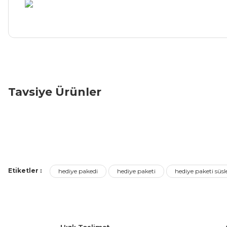
Bu ürünün fiyat bilgisi, resim, ürün açıklamalarında ve diğer ko
Görüş ve önerileriniz için teşekkür ederiz.
Tavsiye Ürünler
Ürün resmi kalitesiz, bozuk veya görüntülenemiyor.
Ürün açıklamasında eksik bilgiler bulunuyor.
24 Lü 7 Cm Kendinden Yapışkanlı Hediye Paketi Fiyonk
Ürün bilgilerinde hatalar bulunuyor.
Ürün fiyatı diğer sitelerden daha pahalı.
327,97 ₺ + KDV
Bu ürüne benzer farklı alternatifler olmalı.
Etiketler :
hediye pakedi
hediye paketi
hediye paketi süs
Sepete Ekle