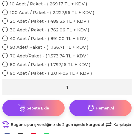
kahvesi modelleri (süslü
10 Adet / Paket - ( 269,17 TL + KDV )
lığa Veda Parti Malzemeleri
ünler
r Oyunları
ler
nü Taş Baskı Ürünleri
arlık,Notluk
100 Adet / Paket - ( 2.227,96 TL + KDV )
arf Malzemeleri
20 Adet / Paket - ( 489,33 TL + KDV )
amı Süsleri (Halloween)
ler
akter Maskeleri
 Ürünleri
ükseltici
er
30 Adet / Paket - ( 762,06 TL + KDV )
ar Günü
r
meleri
40 Adet / Paket - ( 891,00 TL + KDV )
ri
50 Adet/ Paket - ( 1.136,71 TL + KDV )
ar Süsleri
malzemeleri
uarları
70 Adet/Paket - ( 1.573,74 TL + KDV )
İlk dişim
80 Adet / Paket - ( 1.797,16 TL + KDV )
nler
leri
ünler
90 Adet / Paket - ( 2.014,05 TL + KDV )
K VE NİKAH Şekeri SARF
skeler
r
Masa süsleri
ünler
er
Sepete Ekle
Hemen Al
ri
 ürünler
emeleri
Bugün sipariş verdiğiniz de 2 gün içinde kargoda!
Karşılaştır
rünler