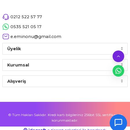
0212 522 57 77
0535 521 05 17
e.eminonu@gmail.com
Üyelik
Kurumsal
Alışveriş
© Tüm Hakları Saklıdır. Kredi kartı bilgileriniz 256bit SSL sertifikası ile
korunmaktadır.