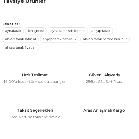
Tavsiye Ürünler
 Çeşitleri
konularda yetersiz gördüğünüz noktaları öneri formunu
kullanarak tarafımıza iletebilirsiniz.
Cırtcırtlı çanta & kese
Görüş ve önerileriniz için teşekkür ederiz.
tleri
Etiketler :
aynatarak
kınagecesi
ayna tarak seti toptan
ahşap tarak
Ürün resmi kalitesiz, bozuk veya görüntülenemiyor.
leri
17,60 ₺ + KDV
ahşap tarak satın al
ahşap tarak hediyelik
ahşap tarak nerede bulunur
Ürün açıklamasında eksik bilgiler bulunuyor.
ahşap tarak fiyatları
i
Ürün bilgilerinde hatalar bulunuyor.
Sepete Ekle
Ürün fiyatı diğer sitelerden daha pahalı.
rleri
Bu ürüne benzer farklı alternatifler olmalı.
Hızlı Teslimat
Güvenli Alışveriş
net ve Dekor Maske
14:00’a kadar tüm stoklu siparişler
256bit SSL Sertifikası
ve Bıyık
Gönder
ümleri
Taksit Seçenekleri
Aras Anlaşmalı Kargo
Kredi kartına taksit ve havale