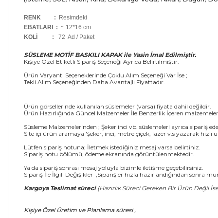
RENK :
Resimdeki
EBATLARI :
~ 12*16 cm
KOLİ
:
72 Ad / Paket
SÜSLEME MOTİF BASKILI KAPAK ile Yasin İmal Edilmiştir.
Kişiye Özel Etiketli Sipariş Seçeneği Ayrıca Belirtilmiştir.
Ürün Varyant Seçeneklerinde Çoklu Alım Seçeneği Var İse ;
Tekli Alım Seçeneğinden Daha Avantajlı Fiyattadır.
Ürün görsellerinde kullanılan süslemeler (varsa) fiyata dahil değildir.
Ürün Hazırlığında Güncel Malzemeler İle Benzerlik İçeren malzemeler 
Süsleme Malzemelerinden ; Şeker inci vb. süslemeleri ayrıca sipariş edeb
Site içi ürün aramaya 'şeker, inci, metre çiçek, lazer v.s yazarak hızlı ul
Lütfen sipariş notuna; İletmek istediğiniz mesaj varsa belirtiniz.
Sipariş notu bölümü, ödeme ekranında görüntülenmektedir.
Ya da sipariş sonrası mesaj yoluyla bizimle iletişme geçebilirsiniz.
Sipariş İle İlgili Değişikler ,Siparişler hızla hazırlandığından sonra 
Kargoya Teslimat süreci
(Hazırlık Süreci Gereken Bir Ürün Değil İse
Kişiye Özel Üretim ve Planlama süresi ,