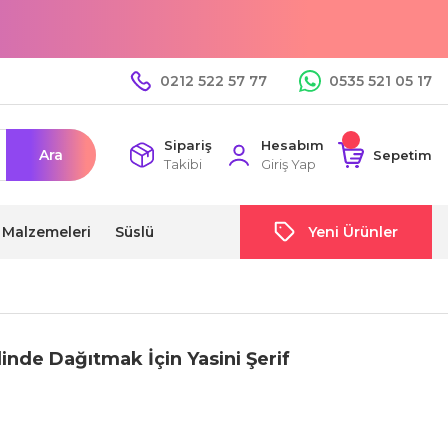
0212 522 57 77
0535 521 05 17
Sipariş
Hesabım
Ara
Sepetim
Takibi
Giriş Yap
i Malzemeleri
Süslü
Yeni Ürünler
nde Dağıtmak İçin Yasini Şerif