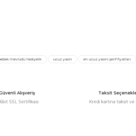
nularda yetersiz gördüğünüz noktaları öneri formunu kullanarak tarafımız
Bu ürüne ilk yorumu siz yapın!
Yorum Yaz
bebek mevlüdü hediyelik
ucuz yasin
en ucuz yasini şerif fiyatları
Güvenli Alışveriş
Taksit Seçenekle
Gönder
6bit SSL Sertifikası
Kredi kartına taksit ve