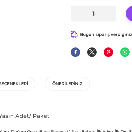
Bugün sipariş verdiğini
SEÇENEKLERI
ÖNERILERINIZ
 Yasin Adet/ Paket
oğum, Doğum Günü, Baby Shower,Vaftiz, Bebek, İlk Adım, İlk Diş, Sü