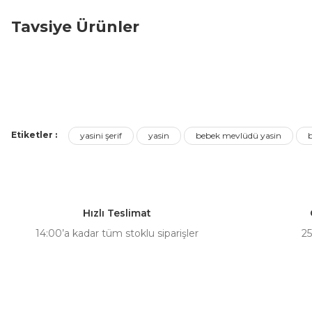
Bu ürünün fiyat bilgisi, resim, ürün açıklamalarında ve diğer ko
Görüş ve önerileriniz için teşekkür ederiz.
Tavsiye Ürünler
Ürün resmi kalitesiz, bozuk veya görüntülenemiyor.
Ürün açıklamasında eksik bilgiler bulunuyor.
100 lü Büzgülü Yasin,Mevlüt Organze Tül Kese 15x25 cm
Ürün bilgilerinde hatalar bulunuyor.
Ürün fiyatı diğer sitelerden daha pahalı.
420,00 ₺ + KDV
Bu ürüne benzer farklı alternatifler olmalı.
Etiketler :
yasini şerif
yasin
bebek mevlüdü yasin
Sepete Ekle
Hızlı Teslimat
14:00’a kadar tüm stoklu siparişler
25