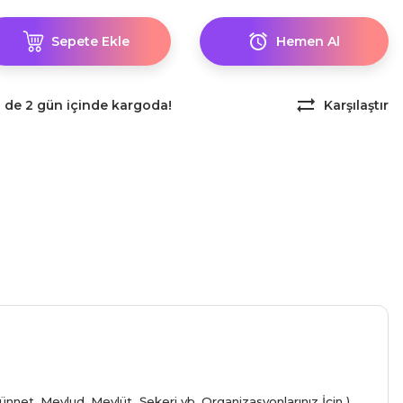
Sepete Ekle
Hemen Al
z de 2 gün içinde kargoda!
Karşılaştır
nnet, Mevlud, Mevlüt Şekeri vb. Organizasyonlarınız İçin )