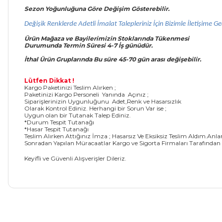
Sezon Yoğunluğuna Göre Değişim Gösterebilir.
Değişik Renklerde Adetli İmalat Talepleriniz İçin Bizimle İletişime Geç
Ürün Mağaza ve Bayilerimizin Stoklarında Tükenmesi
Durumunda Termin Süresi 4-7 İş
günüdür.
İthal Ürün Gruplarında Bu süre 45-70 gün arası değişebilir.
Lütfen Dikkat !
Kargo Paketinizi Teslim Alırken ;
Paketinizi Kargo Personeli Yanında Açınız ;
Siparişlerinizin Uygunluğunu Adet,Renk ve Hasarsızlık
Olarak Kontrol Ediniz. Herhangi bir Sorun Var ise ;
Uygun olan bir Tutanak Talep Ediniz.
*Durum Tespit Tutanağı
*Hasar Tespit Tutanağı
Teslim Alırken Attığınız İmza ; Hasarsız Ve Eksiksiz Teslim Aldım.Anl
Sonradan Yapılan Müracaatlar Kargo ve Sigorta Firmaları Tarafından
Keyifli ve Güvenli Alışverişler Dileriz.