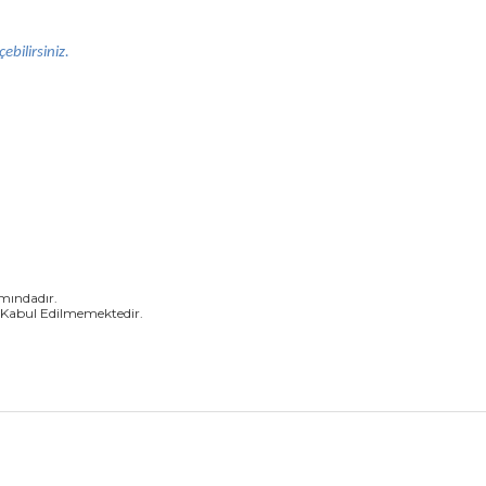
ebilirsiniz.
amındadır.
 Kabul Edilmemektedir.