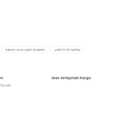
a iletebilirsiniz.
toptan ucuz yasin kitapları
yasin'in ilk sayfası
ri
Aras Anlaşmalı Kargo
 havale