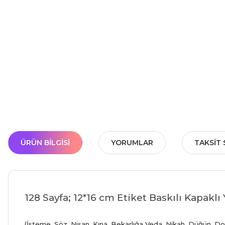
ÜRÜN BILGISI
YORUMLAR
TAKSIT 
128 Sayfa; 12*16 cm Etiket Baskılı Kapaklı
(İsteme, Söz, Nisan, Kına, Bekarlığa Veda, Nikah, Düğün, D