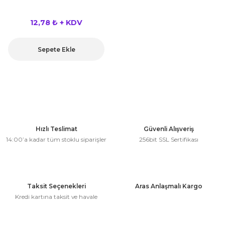
kahvesi modelleri (süslü
lığa Veda Parti Malzemeleri
ünler
r Oyunları
ler
nü Taş Baskı Ürünleri
arlık,Notluk
12,78 ₺ + KDV
arf Malzemeleri
amı Süsleri (Halloween)
ler
akter Maskeleri
 Ürünleri
ükseltici
er
Sepete Ekle
ar Günü
r
meleri
ri
ar Süsleri
malzemeleri
uarları
İlk dişim
nler
leri
ünler
Hızlı Teslimat
Güvenli Alışveriş
K VE NİKAH Şekeri SARF
skeler
14:00’a kadar tüm stoklu siparişler
256bit SSL Sertifikası
r
Masa süsleri
ünler
er
ri
Taksit Seçenekleri
Aras Anlaşmalı Kargo
 ürünler
Kredi kartına taksit ve havale
emeleri
rünler