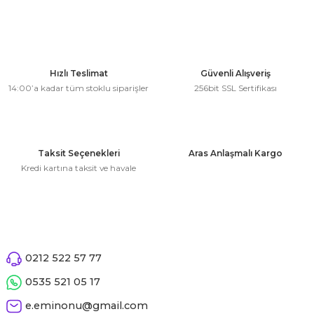
kahvesi modelleri (süslü
lığa Veda Parti Malzemeleri
ünler
r Oyunları
ler
nü Taş Baskı Ürünleri
arlık,Notluk
arf Malzemeleri
amı Süsleri (Halloween)
ler
akter Maskeleri
 Ürünleri
ükseltici
er
Hızlı Teslimat
Güvenli Alışveriş
ar Günü
r
meleri
14:00’a kadar tüm stoklu siparişler
256bit SSL Sertifikası
ri
ar Süsleri
malzemeleri
uarları
İlk dişim
Taksit Seçenekleri
Aras Anlaşmalı Kargo
nler
leri
ünler
Kredi kartına taksit ve havale
K VE NİKAH Şekeri SARF
skeler
r
Masa süsleri
ünler
er
ri
0212 522 57 77
 ürünler
0535 521 05 17
emeleri
rünler
e.eminonu@gmail.com