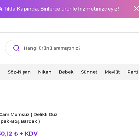
i Tıkla Kapında, Binlerce ürünle hizmetinizdeyiz!
i
Söz-Nişan
Nikah
Bebek
Sünnet
Mevlüt
Part
Cam Mumsuz ( Delikli Düz
pak-Boş Bardak )
30,12 ₺ + KDV