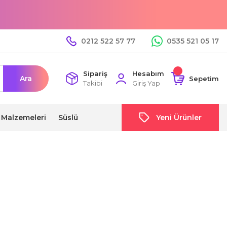
0212 522 57 77
0535 521 05 17
Sipariş
Hesabım
Ara
Sepetim
Takibi
Giriş Yap
i Malzemeleri
Süslü
Yeni Ürünler