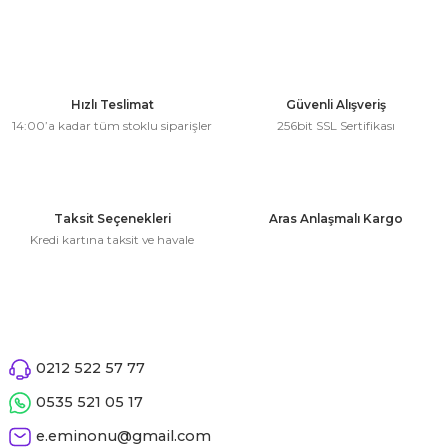
kahvesi modelleri (süslü
lığa Veda Parti Malzemeleri
ünler
r Oyunları
ler
nü Taş Baskı Ürünleri
arlık,Notluk
arf Malzemeleri
amı Süsleri (Halloween)
ler
akter Maskeleri
 Ürünleri
ükseltici
er
Hızlı Teslimat
Güvenli Alışveriş
ar Günü
r
meleri
14:00’a kadar tüm stoklu siparişler
256bit SSL Sertifikası
ri
ar Süsleri
malzemeleri
uarları
İlk dişim
Taksit Seçenekleri
Aras Anlaşmalı Kargo
nler
leri
ünler
Kredi kartına taksit ve havale
K VE NİKAH Şekeri SARF
skeler
r
Masa süsleri
ünler
er
ri
0212 522 57 77
 ürünler
0535 521 05 17
emeleri
rünler
e.eminonu@gmail.com