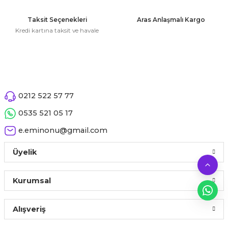
 Çeşitleri
Taksit Seçenekleri
Aras Anlaşmalı Kargo
tleri
Kredi kartına taksit ve havale
leri
i
0212 522 57 77
rleri
0535 521 05 17
net ve Dekor Maske
e.eminonu@gmail.com
Üyelik
ve Bıyık
ümleri
Kurumsal
Alışveriş