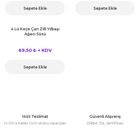
rları
Sepete Ekle
Sepete Ekle
r
 ve Çorap
 Objeler
4 Lü Keçe Çan Zilli Yılbaşı
Ağacı Süsü
eşitleri
ler
69,50 ₺ + KDV
rı
ler
arı
Sepete Ekle
ticker
eşitleri
ri
ı
bun Malzemeleri
eşitleri
Hızlı Teslimat
Güvenli Alışveriş
ünler
14:00’a kadar tüm stoklu siparişler
256bit SSL Sertifikası
lzemeleri