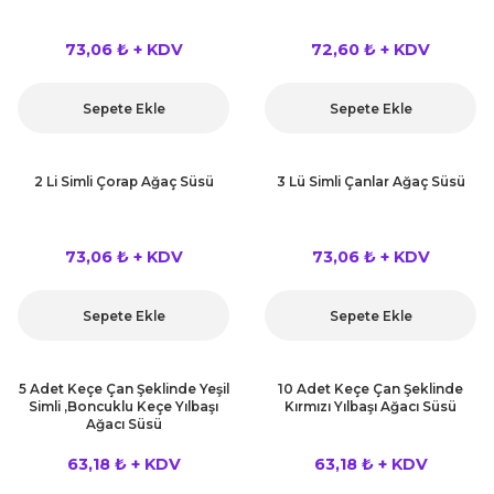
kahvesi modelleri (süslü
lığa Veda Parti Malzemeleri
ünler
r Oyunları
ler
nü Taş Baskı Ürünleri
arlık,Notluk
73,06 ₺ + KDV
72,60 ₺ + KDV
arf Malzemeleri
amı Süsleri (Halloween)
ler
akter Maskeleri
 Ürünleri
ükseltici
er
Sepete Ekle
Sepete Ekle
ar Günü
r
meleri
ri
2 Li Simli Çorap Ağaç Süsü
3 Lü Simli Çanlar Ağaç Süsü
ar Süsleri
malzemeleri
uarları
İlk dişim
nler
leri
73,06 ₺ + KDV
73,06 ₺ + KDV
ünler
K VE NİKAH Şekeri SARF
skeler
r
Sepete Ekle
Sepete Ekle
Masa süsleri
ünler
er
5 Adet Keçe Çan Şeklinde Yeşil
10 Adet Keçe Çan Şeklinde
ri
Simli ,Boncuklu Keçe Yılbaşı
Kırmızı Yılbaşı Ağacı Süsü
 ürünler
Ağacı Süsü
emeleri
63,18 ₺ + KDV
63,18 ₺ + KDV
rünler