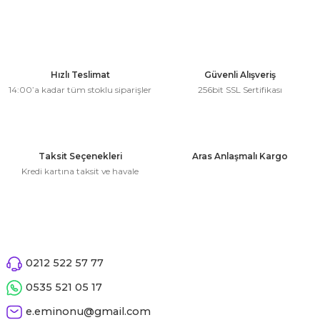
kahvesi modelleri (süslü
lığa Veda Parti Malzemeleri
ünler
r Oyunları
ler
nü Taş Baskı Ürünleri
arlık,Notluk
arf Malzemeleri
amı Süsleri (Halloween)
ler
akter Maskeleri
 Ürünleri
ükseltici
er
Hızlı Teslimat
Güvenli Alışveriş
ar Günü
r
meleri
14:00’a kadar tüm stoklu siparişler
256bit SSL Sertifikası
ri
ar Süsleri
malzemeleri
uarları
İlk dişim
Taksit Seçenekleri
Aras Anlaşmalı Kargo
nler
leri
ünler
Kredi kartına taksit ve havale
K VE NİKAH Şekeri SARF
skeler
r
Masa süsleri
ünler
er
ri
0212 522 57 77
 ürünler
0535 521 05 17
emeleri
rünler
e.eminonu@gmail.com