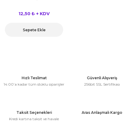
kahvesi modelleri (süslü
lığa Veda Parti Malzemeleri
ünler
r Oyunları
ler
nü Taş Baskı Ürünleri
arlık,Notluk
12,50 ₺ + KDV
arf Malzemeleri
amı Süsleri (Halloween)
ler
akter Maskeleri
 Ürünleri
ükseltici
er
Sepete Ekle
ar Günü
r
meleri
ri
ar Süsleri
malzemeleri
uarları
İlk dişim
nler
leri
ünler
Hızlı Teslimat
Güvenli Alışveriş
K VE NİKAH Şekeri SARF
skeler
14:00’a kadar tüm stoklu siparişler
256bit SSL Sertifikası
r
Masa süsleri
ünler
er
ri
Taksit Seçenekleri
Aras Anlaşmalı Kargo
 ürünler
Kredi kartına taksit ve havale
emeleri
rünler