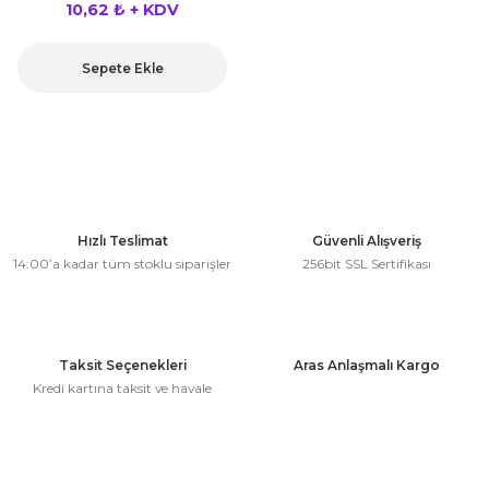
10,62 ₺ + KDV
rları
r
Sepete Ekle
 ve Çorap
 Objeler
eşitleri
ler
rı
ler
arı
Hızlı Teslimat
Güvenli Alışveriş
ticker
14:00’a kadar tüm stoklu siparişler
256bit SSL Sertifikası
eşitleri
ri
ı
bun Malzemeleri
Taksit Seçenekleri
Aras Anlaşmalı Kargo
Kredi kartına taksit ve havale
eşitleri
ünler
lzemeleri