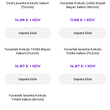
kahvesi modelleri (süslü
Oval Lavanta Kokulu Sabun
Yuvarlak Kokulu Çoklu Köşeli
lığa Veda Parti Malzemeleri
ünler
r Oyunları
ler
nü Taş Baskı Ürünleri
(7x2cm)
Beyaz Sabun (6x1cm)
arlık,Notluk
arf Malzemeleri
amı Süsleri (Halloween)
ler
akter Maskeleri
 Ürünleri
ükseltici
14,86 ₺ + KDV
11,68 ₺ + KDV
er
ar Günü
r
meleri
Sepete Ekle
Sepete Ekle
ri
ar Süsleri
malzemeleri
uarları
İlk dişim
Yuvarlak Kokulu Tırtıklı Beyaz
Yuvarlak lavanta Kokulu
Sabun (7x2cm)
Tırtıklı Sabun (7x2cm)
nler
leri
ünler
14,87 ₺ + KDV
14,87 ₺ + KDV
K VE NİKAH Şekeri SARF
skeler
r
Masa süsleri
Sepete Ekle
Sepete Ekle
ünler
er
ri
 ürünler
Yuvarlak lavanta Kokulu
Tırtıklı Sabun (6x1cm)
emeleri
rünler