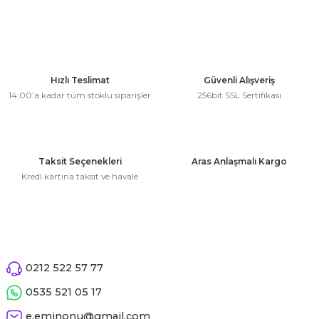
 Çeşitleri
tleri
leri
Hızlı Teslimat
Güvenli Alışveriş
14:00’a kadar tüm stoklu siparişler
256bit SSL Sertifikası
i
rleri
Taksit Seçenekleri
Aras Anlaşmalı Kargo
Kredi kartına taksit ve havale
net ve Dekor Maske
ve Bıyık
ümleri
0212 522 57 77
0535 521 05 17
e.eminonu@gmail.com