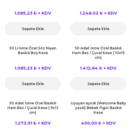
kahvesi modelleri (süslü
lığa Veda Parti Malzemeleri
ünler
r Oyunları
ler
nü Taş Baskı Ürünleri
arlık,Notluk
1.085,23 ₺ + KDV
1.248,02 ₺ + KDV
arf Malzemeleri
amı Süsleri (Halloween)
ler
akter Maskeleri
 Ürünleri
ükseltici
er
Sepete Ekle
Sepete Ekle
ar Günü
r
meleri
ri
50 Li İsme Özel Söz Nişan
50 Adet İsme Özel Baskılı
ar Süsleri
malzemeleri
uarları
Baskılı Boş Kese
Ham Bez / Çuval Kese ( 10x15
İlk dişim
cm)
nler
leri
1.085,23 ₺ + KDV
1.412,64 ₺ + KDV
ünler
K VE NİKAH Şekeri SARF
skeler
r
Sepete Ekle
Sepete Ekle
Masa süsleri
ünler
er
50 Adet İsme Özel Baskılı
Uyuyan ayıcık (Welcome Baby
ri
Ham Bez / Çuval Kese ( 9x12
yazılı) Bebek Figür Baskılı
 ürünler
cm)
Kese
emeleri
1.273,91 ₺ + KDV
400,00 ₺ + KDV
rünler