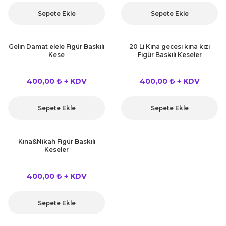
rları
Sepete Ekle
Sepete Ekle
r
 ve Çorap
 Objeler
Gelin Damat elele Figür Baskılı
20 Li Kına gecesi kına kızı
Kese
Figür Baskılı Keseler
eşitleri
ler
400,00 ₺ + KDV
400,00 ₺ + KDV
rı
ler
arı
Sepete Ekle
Sepete Ekle
ticker
eşitleri
ri
Kına&Nikah Figür Baskılı
Keseler
ı
bun Malzemeleri
400,00 ₺ + KDV
eşitleri
ünler
Sepete Ekle
lzemeleri