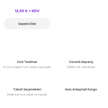
kahvesi modelleri (süslü
lığa Veda Parti Malzemeleri
ünler
r Oyunları
ler
nü Taş Baskı Ürünleri
arlık,Notluk
12,50 ₺ + KDV
arf Malzemeleri
amı Süsleri (Halloween)
ler
akter Maskeleri
 Ürünleri
ükseltici
er
Sepete Ekle
ar Günü
r
meleri
ri
ar Süsleri
malzemeleri
uarları
İlk dişim
nler
leri
ünler
Hızlı Teslimat
Güvenli Alışveriş
K VE NİKAH Şekeri SARF
skeler
14:00’a kadar tüm stoklu siparişler
256bit SSL Sertifikası
r
Masa süsleri
ünler
er
ri
Taksit Seçenekleri
Aras Anlaşmalı Kargo
 ürünler
Kredi kartına taksit ve havale
emeleri
rünler