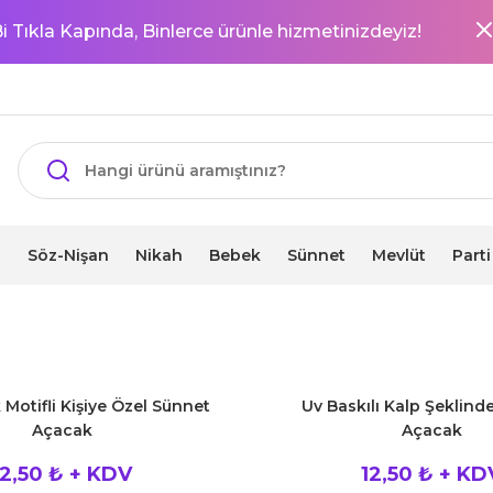
i Tıkla Kapında, Binlerce ürünle hizmetinizdeyiz!
i
Söz-Nişan
Nikah
Bebek
Sünnet
Mevlüt
Part
 Motifli Kişiye Özel Sünnet
Uv Baskılı Kalp Şeklin
Açacak
Açacak
12,50 ₺ + KDV
12,50 ₺ + KD