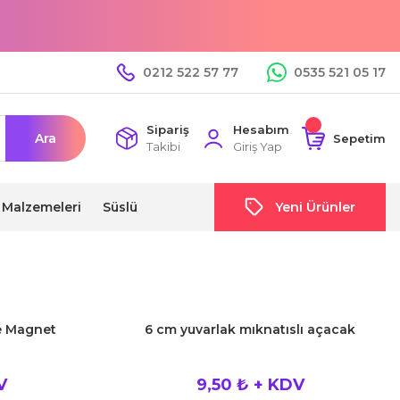
0212 522 57 77
0535 521 05 17
Sipariş
Hesabım
Ara
Sepetim
Takibi
Giriş Yap
i Malzemeleri
Süslü
Yeni Ürünler
de Magnet
6 cm yuvarlak mıknatıslı açacak
V
9,50 ₺ + KDV