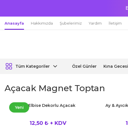
B
Anasayfa
Hakkımızda
Şubelerimiz
Yardım
İletişim
Özel Günler
Kına Geces
Tüm Kategoriler
Açacak Magnet Toptan
Kız Elbise Dekorlu Açacak
Ay & Ayıcık
Yeni
12,50 ₺ + KDV